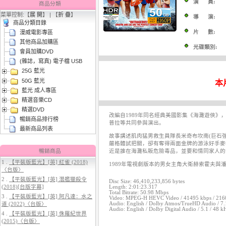
演 員:
商品分類
菜單控制:【
展 開
】 | 【
折 疊
】
導 演:
商品分類目錄
片 數:
漫威電影專區
其他商品加購區
光碟類別:
會員加購DVD
(雜誌，寫真) 電子檔 USB
25G 藍光
3.
【平裝版藍光】[英] 穿著PRADA
50G 藍光
的惡魔 2 (2026)[台版字幕]
本
藍光 成人專區
精選音樂CD
精選DVD
改編自1989年同名經典美國影集《海灘遊俠
暢銷商品排行榜
普拉等共同參與演出。
最新商品列表
故事講述肌肉猛男救生員隊長米奇布坎南(巨石
嚴格體試把關，卻有奪得兩面金牌的游泳好手麥
暢銷商品
近是誰在海灘私販危險毒品，並要和情同家人的
1 .
【平裝版藍光】[英] 紅雀 (2018)
1989年電視劇版本的男女主角大衛赫索霍夫
〈台版〉
4.
【平裝版藍光】[英] 太空超人
2 .
【平裝版藍光】[英] 潛艦獵殺令
(2026)[台版字幕]
Disc Size: 46,410,233,856 bytes
(2018)[台版字幕]
Length: 2:01:23.317
Total Bitrate: 50.98 Mbps
3 .
【平裝版藍光】[英] 阿凡達：水之
Video: MPEG-H HEVC Video / 41495 kbps / 2160p / 
Audio: English / Dolby Atmos/TrueHD Audio / 7.1
道 (2022)〈台版〉
Audio: English / Dolby Digital Audio / 5.1 / 48 k
4 .
【平裝版藍光】[英] 侏羅紀世界
(2015)〈台版〉