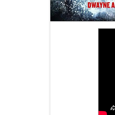
9.
【平裝版藍光】[英] 絕地營救 /
盟約 (2023)[正式版](Atmos 版)
10.
【平裝版藍光】[英] 坎達哈行動
/ 坎大哈陷落 (2023) [正式版]
1.
【平裝版藍光】[英] 阿凡達：水
之道 (2022)〈台版〉