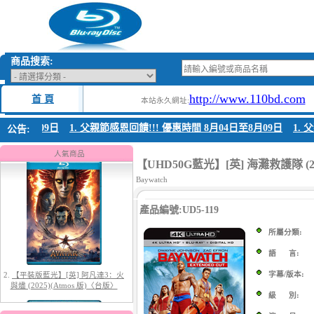
商品搜索:
http://www.110bd.com
首 頁
本站永久網址:
4日至8月09日
1. 父親節感恩回饋!!! 優惠時間 8月04日至8月09日
1. 
公告:
1.
【平裝版藍光】[英] 阿凡達：水
之道 (2022)〈台版〉
人氣商品
【UHD50G藍光】[英] 海灘救護隊 (
Baywatch
產品編號:UD5-119
所屬分類:
語 言:
字幕/版本:
2.
【平裝版藍光】[英] 阿凡達3：火
與燼 (2025)(Atmos 版)〈台版〉
級 別: