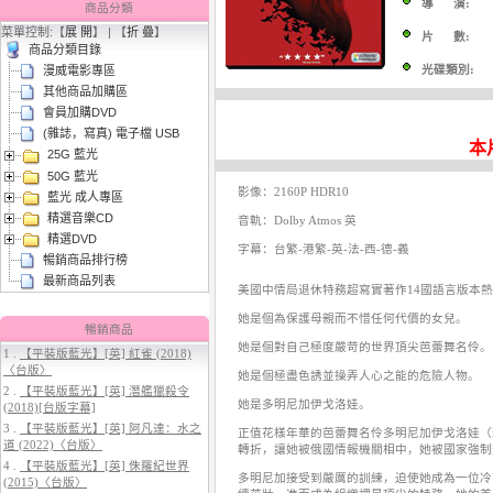
導 演:
商品分類
菜單控制:【
展 開
】 | 【
折 疊
】
片 數:
商品分類目錄
光碟類別:
漫威電影專區
其他商品加購區
會員加購DVD
(雜誌，寫真) 電子檔 USB
本
25G 藍光
3.
【平裝版藍光】[英] 太空超人
50G 藍光
(2026)[台版字幕]
影像：2160P HDR10
藍光 成人專區
精選音樂CD
音軌：Dolby Atmos 英
精選DVD
字幕：台繁-港繁-英-法-西-德-義
暢銷商品排行榜
最新商品列表
美國中情局退休特務超寫實著作14國語言版本
她是個為保護母親而不惜任何代價的女兒。
暢銷商品
她是個對自己極度嚴苛的世界頂尖芭蕾舞名伶。
1 .
【平裝版藍光】[英] 紅雀 (2018)
〈台版〉
她是個極盡色誘並操弄人心之能的危險人物。
4.
【平裝版藍光】[英] 穿著PRADA
2 .
【平裝版藍光】[英] 潛艦獵殺令
的惡魔 2 (2026)[台版字幕]
她是多明尼加伊戈洛娃。
(2018)[台版字幕]
3 .
【平裝版藍光】[英] 阿凡達：水之
正值花樣年華的芭蕾舞名伶多明尼加伊戈洛娃（
道 (2022)〈台版〉
轉折，讓她被俄國情報機關相中，她被國家強制選
4 .
【平裝版藍光】[英] 侏羅紀世界
多明尼加接受到嚴厲的訓練，迫使她成為一位冷
(2015)〈台版〉