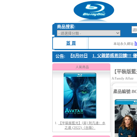
商品搜索:
首 頁
本站永久網址:
父親節感恩回饋!!! 優惠時間 8月04日至8月09日
1. 父親節感恩回饋!!! 優惠
公告:
1.
【平裝版藍光】[英] 阿凡達：水
之道 (2022)〈台版〉
人氣商品
【平裝版藍光】
A Family Affair
產品編號:BC-
2.
【平裝版藍光】[英] 阿凡達3：火
與燼 (2025)(Atmos 版)〈台版〉