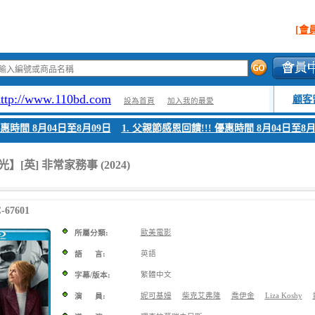
[會
http://www.110bd.com
顧客
設為首頁
加入我的最愛
時間 8月04日至8月09日
1. 父親節感恩回饋!!! 優惠時間 8月04日至8月0
[英] 非常家務事 (2024)
67601
歐美電影
所屬分類:
英語
語 言:
繁體中文
字幕/版本:
妮可基嫚
柴克艾弗隆
喬伊金
Liza Koshy
演 員: