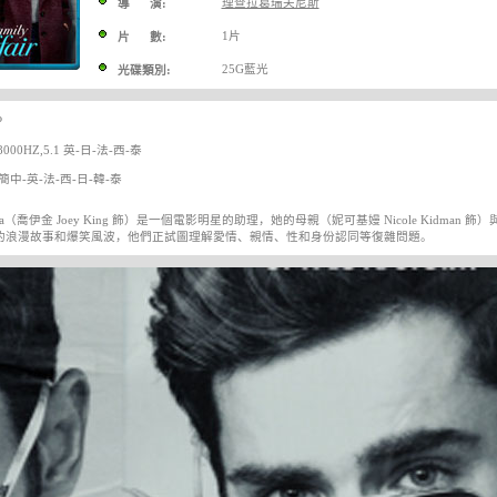
理查拉葛瑞夫尼斯
導 演:
1片
片 數:
25G藍光
光碟類別:
P
000HZ,5.1 英-日-法-西-泰
中-英-法-西-日-韓-泰
a（喬伊金 Joey King 飾）是一個電影明星的助理，她的母親（妮可基嫚 Nicole Kidman 飾
的浪漫故事和爆笑風波，他們正試圖理解愛情、親情、性和身份認同等復雜問題。