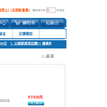
員登入]
[注冊新會員]
購物車中有
件商品
留言
訂購需知
9日
1. 父親節感恩回饋!!! 優惠時間 8月04日至8月09日
1. 父親節感恩回饋
<< 返 回
NT$50元
凱西貝茲