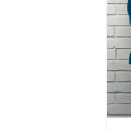
7.
【平裝版藍光】[英] 印第安納瓊
斯：命運輪盤 (2023)[正式版]
8.
【平裝版藍光】[英] 玩命關頭 X /
玩命關頭 10 (2023)[台版字幕]