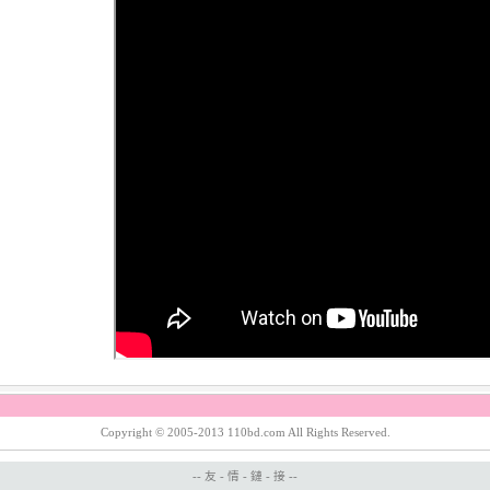
Copyright © 2005-2013 110bd.com All Rights Reserved.
-- 友 - 情 - 鏈 - 接 --