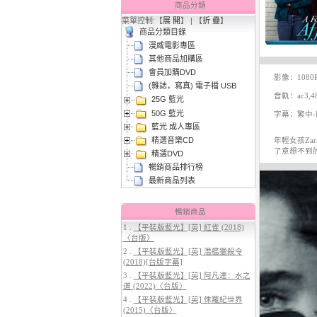
商品分類
菜單控制:【
展 開
】 | 【
折 疊
】
商品分類目錄
漫威電影專區
其他商品加購區
會員加購DVD
影像：1080
(雜誌，寫真) 電子檔 USB
音軌：ac3,48
25G 藍光
3.
【平裝版藍光】[英] 太空超人
50G 藍光
(2026)[台版字幕]
字幕：繁中-簡
藍光 成人專區
精選音樂CD
年輕女孩Zar
了意想不到
精選DVD
暢銷商品排行榜
最新商品列表
暢銷商品
1 .
【平裝版藍光】[英] 紅雀 (2018)
〈台版〉
4.
【平裝版藍光】[英] 穿著PRADA
2 .
【平裝版藍光】[英] 潛艦獵殺令
的惡魔 2 (2026)[台版字幕]
(2018)[台版字幕]
3 .
【平裝版藍光】[英] 阿凡達：水之
道 (2022)〈台版〉
4 .
【平裝版藍光】[英] 侏羅紀世界
(2015)〈台版〉