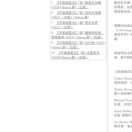
5 .
【平裝版藍光】[英] 毀滅大作戰
著名的主題
(2018)(Atmos 版)〈台版〉
的電影，如
還收錄安妮·達
6 .
【平裝版藍光】[英] 加州大地震
(2015)〈台版〉(Atmos 版)
7 .
【平裝版藍光】[英] 明日世界
專輯中的曲目
(2015)〈台版〉
5.
【平裝版藍光】[英] 巔峰獵殺
（Libert
(2026)
8 .
【平裝版藍光】[英] 魔鬼終結者：
異想世界》中的
黑暗宿命 (2019) (Atmos 版)〈台版〉
奏。
9 .
【平裝版藍光】[英] 水行俠 (2018)
(Atmos 版)〈台版〉
10 .
【平裝版藍光】[英] 古墓奇兵
埃絲特在古
(2018)(Atmos 版)〈台版〉
樣，都可輕
【收錄曲目
Toshio Masu
增田俊郎：火
6.
【平裝版藍光】[英] 曼達洛人與
Dmitri Shost
古古 (2026)[台版字幕]
蕭士塔高維契
Michael Nyma
尼曼：安妮日
Anne Dudley
安妮·達德
Go Shiina: D
椎名豪：鬼滅