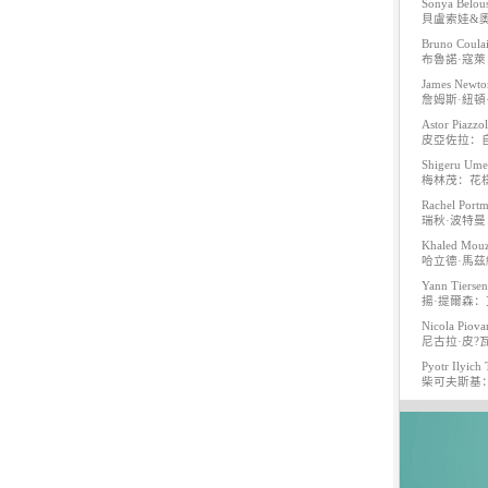
Sonya Belous
貝盧索娃&
Bruno Coulai
7.
【平裝版藍光】[英] 印第安納瓊
布魯諾·寇萊
斯：命運輪盤 (2023)[正式版]
James Newto
詹姆斯·紐頓·
Astor Piazzol
皮亞佐拉：
Shigeru Umeb
梅林茂：花樣
Rachel Portma
瑞秋·波特
Khaled Mouz
哈立德·馬茲
8.
【平裝版藍光】[英] 玩命關頭 X /
Yann Tiersen
玩命關頭 10 (2023)[台版字幕]
揚·提爾森：
Nicola Piovan
尼古拉·皮?
Pyotr Ilyich 
柴可夫斯基