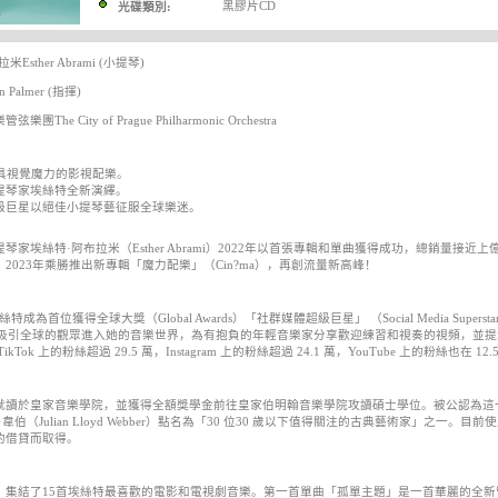
黑膠片CD
光碟類別:
Esther Abrami (小提琴)
Palmer (指揮)
The City of Prague Philharmonic Orchestra
甚具視覺魔力的影視配樂。
提琴家埃絲特全新演繹。
級巨星以絕佳小提琴藝征服全球樂迷。
琴家埃絲特·阿布拉米（Esther Abrami）2022年以首張專輯和單曲獲得成功，總銷量
2023年乘勝推出新專輯「魔力配樂」（Cin?ma），再創流量新高峰！
艾絲特成為首位獲得全球大獎（Global Awards）「社群媒體超級巨星」 （Social Media Super
gram，吸引全球的觀眾進入她的音樂世界，為有抱負的年輕音樂家分享歡迎練習和視奏的視頻，
kTok 上的粉絲超過 29.5 萬，Instagram 上的粉絲超過 24.1 萬，YouTube 上的粉絲也在 12
就讀於皇家音樂學院，並獲得全額獎學金前往皇家伯明翰音樂學院攻讀碩士學位。被公認為這
韋伯（Julian Lloyd Webber）點名為「30 位30 歲以下值得關注的古典藝術家」之一。目前使用的Je
的借貸而取得。
」集結了15首埃絲特最喜歡的電影和電視劇音樂。第一首單曲「孤單主題」是一首華麗的全