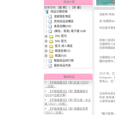
商品分類
菜單控制:【
展 開
】 | 【
折 疊
】
商品分類目錄
埃斯特·阿布拉米
漫威電影專區
班·帕爾默Ben 
其他商品加購區
會員加購DVD
布拉格市愛樂管弦樂團
(雜誌，寫真) 電子檔 USB
25G 藍光
3.
【平裝版藍光】[英] 太空超人
收錄15首
50G 藍光
(2026)[台版字幕]
法國網紅小
藍光 成人專區
社群媒體超
精選音樂CD
精選DVD
法國網紅小提
暢銷商品排行榜
體的榜單中。
最新商品列表
2019 年，
暢銷商品
Insta
前為止，在 Ti
1 .
【平裝版藍光】[英] 紅雀 (2018)
〈台版〉
4.
【平裝版藍光】[英] 穿著PRADA
2 .
【平裝版藍光】[英] 潛艦獵殺令
的惡魔 2 (2026)[台版字幕]
艾絲特先前
(2018)[台版字幕]
利安·勞埃德·
3 .
【平裝版藍光】[英] 阿凡達：水之
小提琴協會
道 (2022)〈台版〉
4 .
【平裝版藍光】[英] 侏羅紀世界
(2015)〈台版〉
「魔力配樂