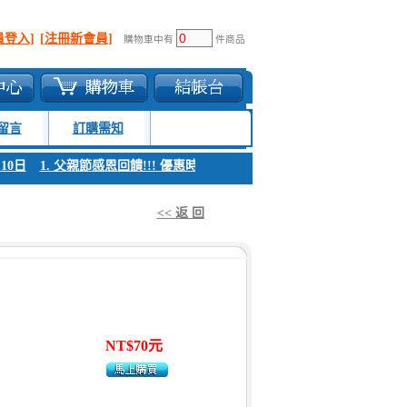
員登入]
[注冊新會員]
購物車中有
件商品
留言
訂購需知
0日
1. 父親節感恩回饋!!! 優惠時間 8月04日至8月10日
1. 父親節感恩回
<< 返 回
NT$70元