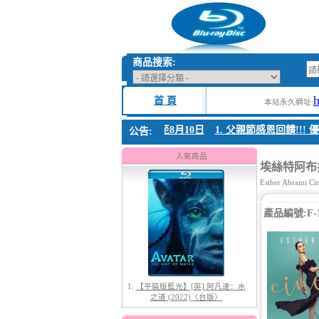
商品搜索:
首 頁
本站永久網址:
 父親節感恩回饋!!! 優惠時間 8月04日至8月10日
1. 父親節感恩回饋!!! 優
公告:
1.
【平裝版藍光】[英] 阿凡達：水
之道 (2022)〈台版〉
人氣商品
埃絲特阿布拉
Esther Abrami Ci
產品編號:F-1
2.
【平裝版藍光】[英] 阿凡達3：火
與燼 (2025)(Atmos 版)〈台版〉