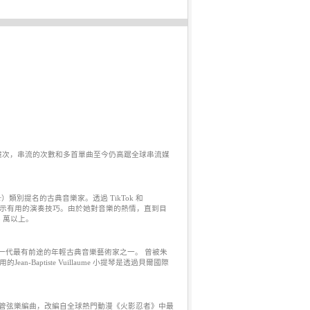
接近上億次，串流的次數和多首單曲至今仍高踞全球串流媒
star）類別提名的古典音樂家。透過 TikTok 和
並提示有用的演奏技巧。由於她對音樂的熱情，直到目
.5 萬以上。
一代最有前途的年輕古典音樂藝術家之一。 曾被朱
an-Baptiste Vuillaume 小提琴是透過貝爾國際
新管弦樂編曲，改編自全球熱門動漫《火影忍者》中最