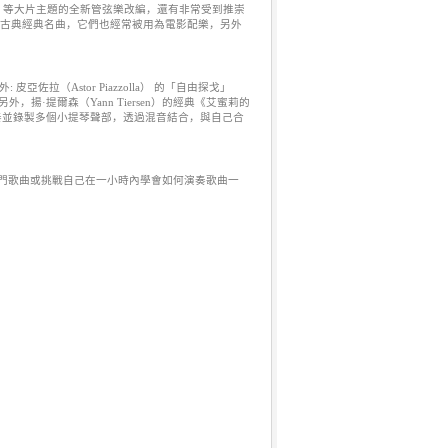
》等大片主題的全新管弦樂改編，還有非常受到推崇
首古典經典名曲，它們也經常被用為電影配樂，另外
佐拉（Astor Piazzolla） 的「自由探戈」
另外，揚·提爾森（Yann Tiersen）的經典《艾蜜莉的
由埃絲特分別演奏並錄製多個小提琴聲部，透過混音結合，與自己合
門歌曲或挑戰自己在一小時內學會如何演奏歌曲一