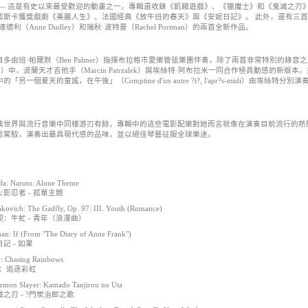
 — 這是有史以來最受歡迎的動畫之一。專輯還收錄《飢餓遊戲》、《獵魔士》和《鬼滅之刃
奧斯卡獲獎戲劇《美麗人生》、法國經典《放牛班的春天》與《安妮日記》。 此外，還有三
德利（Anne Dudley）和瑞秋·波特曼（Rachel Portman）的兩首全新作品。
多由班·帕爾默（Ben Palmer）指揮布拉格市愛樂管弦樂團伴奏，除了兩首非常特別的錄音之外: 皮亞
ango）中，波蘭天才吉他手（Marcin Patrzalek）與埃絲特·阿布拉米一同合作極具動感的新版本。
「另一個夏天的童謠，在午後」（Comptine d'un autre ?t?, l'apr?s-midi）
典世界與流行音樂中同樣游刃有餘，專輯中的這些電影配樂對她而言就像在演奏目前流行的熱
鬆駕馭，演奏出最具現代感的品味，並以絕佳琴藝征服全球樂迷。
】
da: Naruto: Alone Theme
影忍者 - 孤單主題
akovich: The Gadfly, Op. 97: III. Youth (Romance)
：牛虻 - 青年（浪漫曲）
n: If (From "The Diary of Anne Frank")
記 - 如果
: Chasing Rainbows
利：追逐彩虹
emon Slayer: Kamado Tanjirou no Uta
之刃 - ?門炭治郎之歌