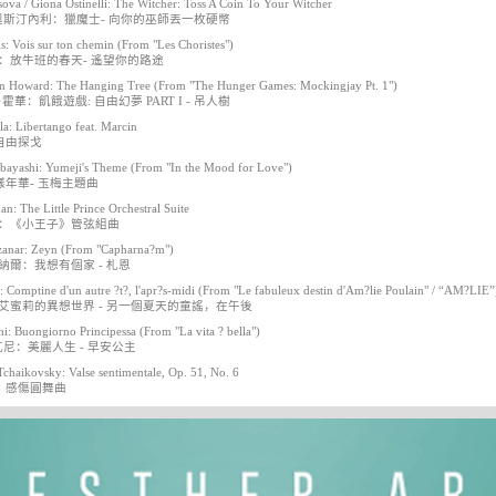
ova / Giona Ostinelli: The Witcher: Toss A Coin To Your Witcher
奧斯汀內利：獵魔士- 向你的巫師丟一枚硬幣
s: Vois sur ton chemin (From "Les Choristes")
：放牛班的春天- 遙望你的路途
n Howard: The Hanging Tree (From "The Hunger Games: Mockingjay Pt. 1")
霍華：飢餓遊戲: 自由幻夢 PART I - 吊人樹
la: Libertango feat. Marcin
自由探戈
ayashi: Yumeji's Theme (From "In the Mood for Love")
年華- 玉梅主題曲
n: The Little Prince Orchestral Suite
曼：《小王子》管弦組曲
anar: Zeyn (From "Capharna?m")
納爾：我想有個家 - 札恩
: Comptine d'un autre ?t?, l'apr?s-midi (From "Le fabuleux destin d'Am?lie Poulain" / “AM?LIE”
艾蜜莉的異想世界 - 另一個夏天的童謠，在午後
i: Buongiorno Principessa (From "La vita ? bella")
瓦尼：美麗人生 - 早安公主
Tchaikovsky: Valse sentimentale, Op. 51, No. 6
：感傷圓舞曲