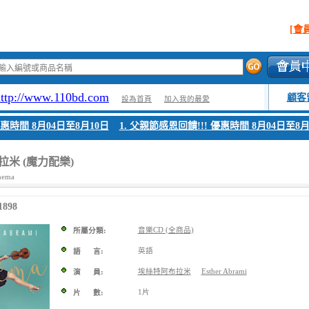
[會
http://www.110bd.com
顧客
設為首頁
加入我的最愛
惠時間 8月04日至8月10日
1. 父親節感恩回饋!!! 優惠時間 8月04日至8月1
米 (魔力配樂)
nema
898
音樂CD (全商品)
所屬分類:
英語
語 言:
埃絲特阿布拉米
Esther Abrami
演 員:
1片
片 數: