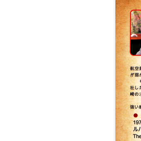
9.
【平裝版藍光】[英] 絕地營救 /
盟約 (2023)[正式版](Atmos 版)
10.
【平裝版藍光】[英] 坎達哈行動
/ 坎大哈陷落 (2023) [正式版]
1.
【平裝版藍光】[英] 阿凡達：水
之道 (2022)〈台版〉