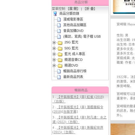
商品分類
菜單控制:【
展 開
】 | 【
折 疊
】
商品分類目錄
漫威電影專區
宮崎駿 Hayao
其他商品加購區
會員加購DVD
性別: 男
(雜誌，寫真) 電子檔 USB
出生日期: 1
25G 藍光
3.
【平裝版藍光】[英] 太空超人
出生地: 日本
50G 藍光
(2026)[台版字幕]
更多中文名: 
更多外文名: 宮?駿
藍光 成人專區
家庭成員: 太
精選音樂CD
職業: 作者 / 
精選DVD
暢銷商品排行榜
最新商品列表
1922年
的激情、米
推宮崎
暢銷商品
宮崎駿可以
1 .
【平裝版藍光】[英] 紅雀 (2018)
畫家中，承
〈台版〉
4.
【平裝版藍光】[英] 穿著PRADA
宮崎駿的動
2 .
【平裝版藍光】[英] 潛艦獵殺令
的惡魔 2 (2026)[台版字幕]
的訊息，融
(2018)[台版字幕]
外)。
3 .
【平裝版藍光】[英] 阿凡達：水之
道 (2022)〈台版〉
4 .
【平裝版藍光】[英] 侏羅紀世界
(2015)〈台版〉