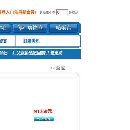
員登入]
[注冊新會員]
購物車中有
件商品
留言
訂購需知
日
1. 父親節感恩回饋!!! 優惠時間 8月04日至8月09日
1. 父親節感恩回饋!
<< 返 回
NT$50元