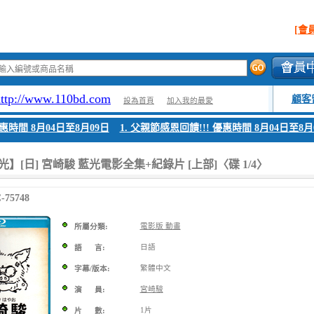
[會
http://www.110bd.com
顧客
設為首頁
加入我的最愛
間 8月04日至8月09日
1. 父親節感恩回饋!!! 優惠時間 8月04日至8月09
】[日] 宮崎駿 藍光電影全集+紀錄片 [上部]〈碟 1/4〉
75748
電影版 動畫
所屬分類:
日語
語 言:
繁體中文
字幕/版本:
宮崎駿
演 員:
1片
片 數: