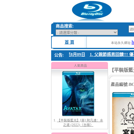
商品搜索:
首 頁
本站永久網址:
親節感恩回饋!!! 優惠時間 8月04日至8月09日
1. 父親節感恩回饋!!! 優惠時
公告:
1.
【平裝版藍光】[英] 阿凡達：水
之道 (2022)〈台版〉
人氣商品
【平裝版藍光
產品編號:BC-
2.
【平裝版藍光】[英] 阿凡達3：火
與燼 (2025)(Atmos 版)〈台版〉