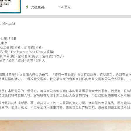
25G藍光
光碟類別:
 Miyazaki
941年1月5日
,東京
秋津三朗(化名) / 照樹務(化名)
 / The Japanese Walt Disney(昵稱)
田朱美(妻) / 宮崎吾朗(長子) / 宮崎敬介(次子)
繪者 / 編者 / 編劇 / 導演 / 製片人
，法國影評家埃利·福爾滿含感情的預言：「終有一天動畫片會具有縱深感，造型高超，色彩有
開朗基羅的活力。一種視覺交響樂，較之最偉大的音樂家創作的有聲交響樂更為令人激動。」
駿。
說是日本動畫界的一個傳奇，可以說沒有他的話日本的動畫事業會大大的遜色。他是第一位將
前啟後的精神支柱人物。宮崎駿在打破手冢治蟲巨人陰影的同時，用自己堅毅的性格和永不妥
畫片是能夠和迪斯尼、夢工廠共分天下的一支重要的東方力量。宮崎駿的每部作品，題材雖然
合其中。他這份執著，不單令全球人產生共鳴，更受到全世界所重視，連美國動畫王國迪斯尼