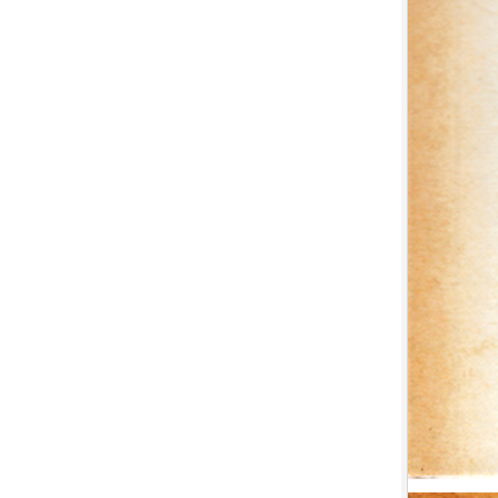
7.
【平裝版藍光】[英] 印第安納瓊
斯：命運輪盤 (2023)[正式版]
8.
【平裝版藍光】[英] 玩命關頭 X /
玩命關頭 10 (2023)[台版字幕]