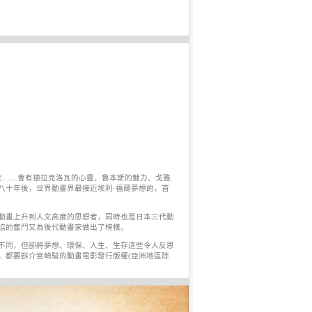
層次……會有德拉克洛瓦的心靈、魯本斯的魅力、戈雅
八十年後，世界動畫界最接近埃利·福爾夢想的，首
動畫上升到人文高度的思想者，同時也是日本三代動
協的奮鬥又為後代動畫家做出了榜樣。
不同，但卻將夢想、環保、人生、生存這些令人反思
，都要斟介宮崎駿的動畫電影發行版權(亞洲地區除