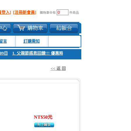
員登入]
[注冊新會員]
購物車中有
件商品
留言
訂購需知
9日
1. 父親節感恩回饋!!! 優惠時間 8月04日至8月09日
1. 父親節感恩回
<< 返 回
NT$50元