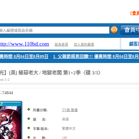
[會
http://www.110bd.com
顧客
設為首頁
加入我的最愛
惠時間 8月04日至8月09日
1. 父親節感恩回饋!!! 優惠時間 8月04日至8月0
[英] 極惡老大 / 地獄老闆 第1+2季〈碟 3/3〉
son 1-2
74844
TV版 動畫
所屬分類:
英語
語 言:
繁體中文
字幕/版本:
1片
片 數: