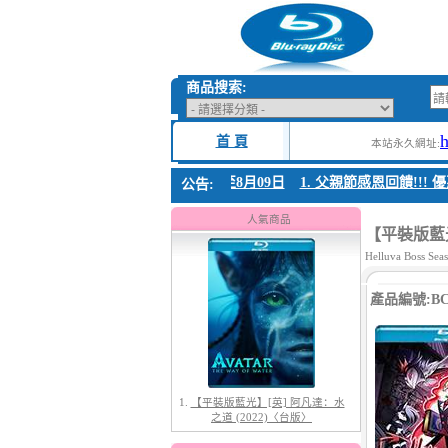
商品搜索:
首 頁
本站永久網址:
父親節感恩回饋!!! 優惠時間 8月04日至8月09日
1. 父親節感恩回饋!!! 優
公告:
1.
【平裝版藍光】[英] 阿凡達：水
之道 (2022)〈台版〉
人氣商品
【平裝版藍光】
Helluva Boss Sea
產品編號:BC-
2.
【平裝版藍光】[英] 阿凡達3：火
與燼 (2025)(Atmos 版)〈台版〉