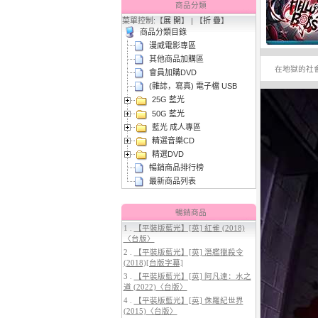
商品分類
菜單控制:【
展 開
】 | 【
折 疊
】
商品分類目錄
漫威電影專區
其他商品加購區
在地獄的社
會員加購DVD
(雜誌，寫真) 電子檔 USB
25G 藍光
3.
【平裝版藍光】[英] 穿著PRADA
50G 藍光
的惡魔 2 (2026)[台版字幕]
藍光 成人專區
精選音樂CD
精選DVD
暢銷商品排行榜
最新商品列表
暢銷商品
1 .
【平裝版藍光】[英] 紅雀 (2018)
〈台版〉
4.
【平裝版藍光】[英] 太空超人
2 .
【平裝版藍光】[英] 潛艦獵殺令
(2026)[台版字幕]
(2018)[台版字幕]
3 .
【平裝版藍光】[英] 阿凡達：水之
道 (2022)〈台版〉
4 .
【平裝版藍光】[英] 侏羅紀世界
(2015)〈台版〉