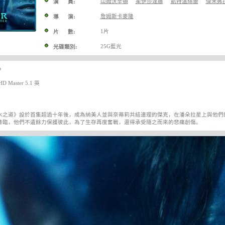
山姆沃辛頓
柔伊莎達娜
凱特溫絲蕾
傑米弗
演 員:
詹姆斯卡麥隆
導 演:
1片
片 數:
25G藍光
光碟類別:
P
 Master 5.1 英
水之道》設於首集超過十年後，成為納美人並與奈蒂莉共結連理的傑克，在潘朵拉星上與他們
降臨，他們不遺餘力保護彼此，為了生存再度奮戰，還得承受隨之而來的悲痛創傷。