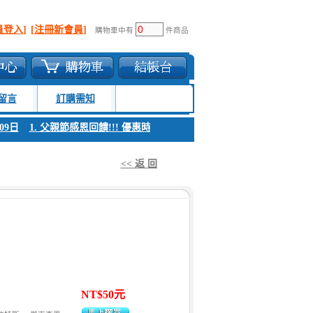
員登入]
[注冊新會員]
購物車中有
件商品
留言
訂購需知
日
1. 父親節感恩回饋!!! 優惠時間 8月04日至8月09日
1. 父親節感恩回饋!
<< 返 回
NT$50元