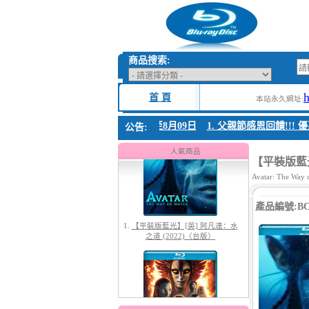
商品搜索:
首 頁
本站永久網址:
親節感恩回饋!!! 優惠時間 8月04日至8月09日
1. 父親節感恩回饋!!! 優惠時
公告:
1.
【平裝版藍光】[英] 阿凡達：水
之道 (2022)〈台版〉
人氣商品
【平裝版藍光
Avatar: The Way 
產品編號:BC-
2.
【平裝版藍光】[英] 阿凡達3：火
與燼 (2025)(Atmos 版)〈台版〉