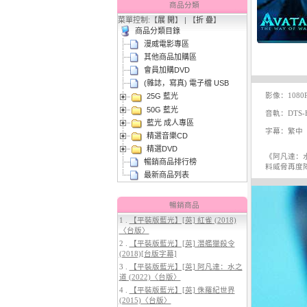
商品分類
菜單控制:【
展 開
】 | 【
折 疊
】
商品分類目錄
漫威電影專區
其他商品加購區
會員加購DVD
(雜誌，寫真) 電子檔 USB
影像：1080
25G 藍光
3.
【平裝版藍光】[英] 太空超人
50G 藍光
(2026)[台版字幕]
音軌：DTS-HD
藍光 成人專區
字幕：繁中
精選音樂CD
精選DVD
《阿凡達：
暢銷商品排行榜
料威脅再度
最新商品列表
暢銷商品
1 .
【平裝版藍光】[英] 紅雀 (2018)
〈台版〉
4.
【平裝版藍光】[英] 穿著PRADA
2 .
【平裝版藍光】[英] 潛艦獵殺令
的惡魔 2 (2026)[台版字幕]
(2018)[台版字幕]
3 .
【平裝版藍光】[英] 阿凡達：水之
道 (2022)〈台版〉
4 .
【平裝版藍光】[英] 侏羅紀世界
(2015)〈台版〉