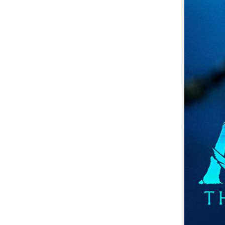
7.
【平裝版藍光】[英] 印第安納瓊
斯：命運輪盤 (2023)[正式版]
8.
【平裝版藍光】[英] 玩命關頭 X /
玩命關頭 10 (2023)[台版字幕]