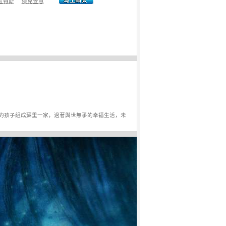
拉特斯
傑克查恩
的孩子組成蘇里一家，過著與世無爭的幸福生活，未