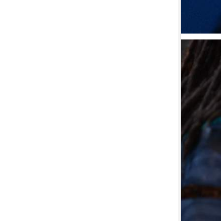
9.
【平裝版藍光】[英] 絕地營救 /
盟約 (2023)[正式版](Atmos 版)
10.
【平裝版藍光】[英] 坎達哈行動
/ 坎大哈陷落 (2023) [正式版]
1.
【平裝版藍光】[英] 阿凡達：水
之道 (2022)〈台版〉