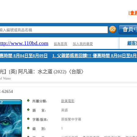
[會
http://www.110bd.com
顧客
設為首頁
加入我的最愛
間 8月04日至8月09日
1. 父親節感恩回饋!!! 優惠時間 8月04日至8月09
】[英] 阿凡達：水之道 (2022)〈台版〉
of Water
62654
歐美電影
所屬分類:
英語
語 言:
原版繁中字幕
字幕/版本:
1
級 別: