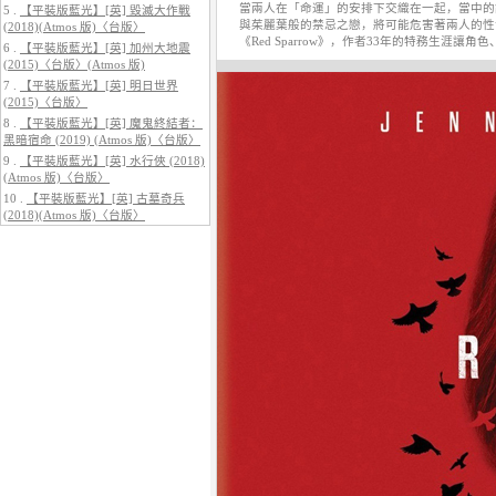
當兩人在「命運」的安排下交織在一起，當中的
5 .
【平裝版藍光】[英] 毀滅大作戰
與茱麗葉般的禁忌之戀，將可能危害著兩人的性命，
(2018)(Atmos 版)〈台版〉
《Red Sparrow》，作者33年的特務生
6 .
【平裝版藍光】[英] 加州大地震
(2015)〈台版〉(Atmos 版)
7 .
【平裝版藍光】[英] 明日世界
(2015)〈台版〉
5.
【平裝版藍光】[英] 巔峰獵殺
(2026)
8 .
【平裝版藍光】[英] 魔鬼終結者：
黑暗宿命 (2019) (Atmos 版)〈台版〉
9 .
【平裝版藍光】[英] 水行俠 (2018)
(Atmos 版)〈台版〉
10 .
【平裝版藍光】[英] 古墓奇兵
(2018)(Atmos 版)〈台版〉
6.
【平裝版藍光】[英] 曼達洛人與
古古 (2026)[台版字幕]