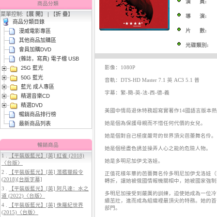
演 員:
商品分類
菜單控制:【
展 開
】 | 【
折 疊
】
導 演:
商品分類目錄
片 數:
漫威電影專區
其他商品加購區
光碟類別:
會員加購DVD
(雜誌，寫真) 電子檔 USB
影像：1080P
25G 藍光
3.
【平裝版藍光】[英] 太空超人
50G 藍光
(2026)[台版字幕]
音軌：DTS-HD Master 7.1 英 AC3 5.1 普
藍光 成人專區
字幕：繁-簡-英-法-西-德-義
精選音樂CD
精選DVD
美國中情局退休特務超寫實著作14國語言版本
暢銷商品排行榜
她是個為保護母親而不惜任何代價的女兒。
最新商品列表
她是個對自己極度嚴苛的世界頂尖芭蕾舞名伶。
暢銷商品
她是個極盡色誘並操弄人心之能的危險人物。
1 .
【平裝版藍光】[英] 紅雀 (2018)
她是多明尼加伊戈洛娃。
〈台版〉
4.
【平裝版藍光】[英] 穿著PRADA
2 .
【平裝版藍光】[英] 潛艦獵殺令
正值花樣年華的芭蕾舞名伶多明尼加伊戈洛娃（
的惡魔 2 (2026)[台版字幕]
(2018)[台版字幕]
轉折，讓她被俄國情報機關相中，她被國家強制選
3 .
【平裝版藍光】[英] 阿凡達：水之
多明尼加接受到嚴厲的訓練，迫使她成為一位冷
道 (2022)〈台版〉
續茁壯，進而成為組織裡最頂尖的特務。她的首
4 .
【平裝版藍光】[英] 侏羅紀世界
部門。
(2015)〈台版〉