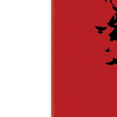
7.
【平裝版藍光】[英] 印第安納瓊
斯：命運輪盤 (2023)[正式版]
8.
【平裝版藍光】[英] 玩命關頭 X /
玩命關頭 10 (2023)[台版字幕]