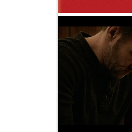
9.
【平裝版藍光】[英] 絕地營救 /
盟約 (2023)[正式版](Atmos 版)
10.
【平裝版藍光】[英] 坎達哈行動
/ 坎大哈陷落 (2023) [正式版]
1.
【平裝版藍光】[英] 阿凡達：水
之道 (2022)〈台版〉