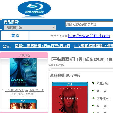
商品搜索:
http://www.110bd.com
首 頁
本站永久網址:
父親節感恩回饋!!! 優惠時間 8月04日至8月10日
1. 父親節感恩回饋!!! 優惠
公告:
1.
【平裝版藍光】[英] 阿凡達：水
之道 (2022)〈台版〉
人氣商品
【平裝版藍光】[英] 紅雀 (2018)〈
Red Sparrow
產品編號:BC-27092
所屬分類:
語 言:
字幕/版本:
2.
【平裝版藍光】[英] 阿凡達3：火
與燼 (2025)(Atmos 版)〈台版〉
級 別: