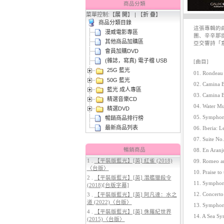
商品分類
菜單控制:【
展 開
】 | 【
折 疊
】
商品分類目錄
這張專輯的
漫威電影專區
團、辛辛那
其他商品加購區
亞交響詩「
會員加購DVD
(雜誌，寫真) 電子檔 USB
[曲目]
25G 藍光
3.
【平裝版藍光】[英] 太空超人
01. Rondeau
50G 藍光
(2026)[台版字幕]
02. Camina B
藍光 成人專區
03. Camina 
精選音樂CD
04. Water Mu
精選DVD
05. Symphony
暢銷商品排行榜
最新商品列表
06. Iberia: L
07. Suite No
暢銷商品
08. En Aranj
1 .
【平裝版藍光】[英] 紅雀 (2018)
09. Romeo an
〈台版〉
4.
【平裝版藍光】[英] 穿著PRADA
10. Praise to
2 .
【平裝版藍光】[英] 潛艦獵殺令
的惡魔 2 (2026)[台版字幕]
11. Symphony
(2018)[台版字幕]
12. Concerto 
3 .
【平裝版藍光】[英] 阿凡達：水之
道 (2022)〈台版〉
13. Symphony 
4 .
【平裝版藍光】[英] 侏羅紀世界
14. A Sea Sy
(2015)〈台版〉