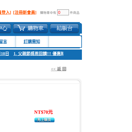
員登入]
[注冊新會員]
購物車中有
件商品
留言
訂購需知
0日
1. 父親節感恩回饋!!! 優惠時間 8月04日至8月10日
1. 父親節感恩回
<< 返 回
NT$70元