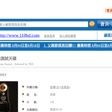
[會
http://www.110bd.com
顧客
設為首頁
加入我的最愛
惠時間 8月04日至8月10日
1. 父親節感恩回饋!!! 優惠時間 8月04日至8月1
燒測試天碟
te Sound - Selected by TAS
913
音樂CD (全商品)
所屬分類:
英語
語 言:
1片
片 數:
黑膠片CD
光碟類別: