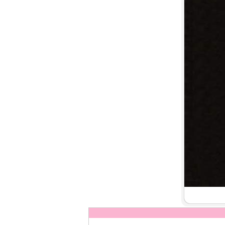
7.
【平裝版藍光】[英] 印第安納瓊
斯：命運輪盤 (2023)[正式版]
8.
【平裝版藍光】[英] 玩命關頭 X /
玩命關頭 10 (2023)[台版字幕]