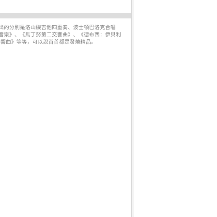
出的分別是洛山磯吉他四重奏、波士頓巴洛克合唱
音樂》、《馬丁努第二交響曲》、《德布西：伊貝利
交響曲》等等，可以說首首都是發燒精品。