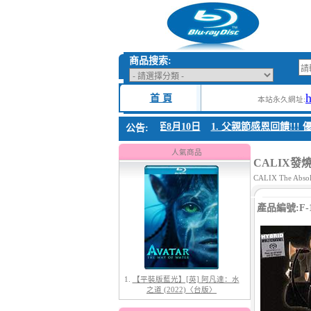
商品搜索:
首 頁
本站永久網址:
 父親節感恩回饋!!! 優惠時間 8月04日至8月10日
1. 父親節感恩回饋!!! 優
公告:
1.
【平裝版藍光】[英] 阿凡達：水
之道 (2022)〈台版〉
人氣商品
CALIX發
CALIX The Absolu
產品編號:F-1
2.
【平裝版藍光】[英] 阿凡達3：火
與燼 (2025)(Atmos 版)〈台版〉