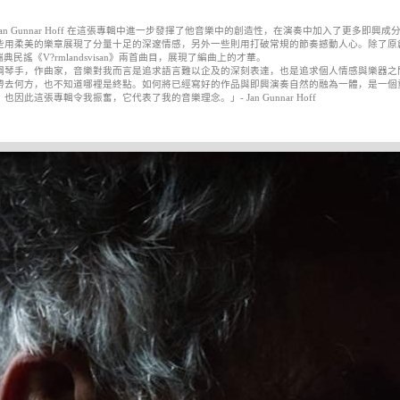
an Gunnar Hoff 在這張專輯中進一步發揮了他音樂中的創造性，在演奏中加入了更多即
些用柔美的樂章展現了分量十足的深邃情感，另外一些則用打破常規的節奏撼動人心。除了原創作
瑞典民謠《V?rmlandsvisan》兩首曲目，展現了編曲上的才華。
鋼琴手，作曲家，音樂對我而言是追求語言難以企及的深刻表達，也是追求個人情感與樂器之
帶去何方，也不知道哪裡是終點。如何將已經寫好的作品與即興演奏自然的融為一體，是一個重
也因此這張專輯令我振奮，它代表了我的音樂理念。」- Jan Gunnar Hoff