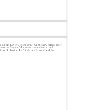
aimed album LIVING from 2013. On the new release Hoff
l mixture. Some of the pieces are meditative and
rsions of classics like “God Only Knows” and the