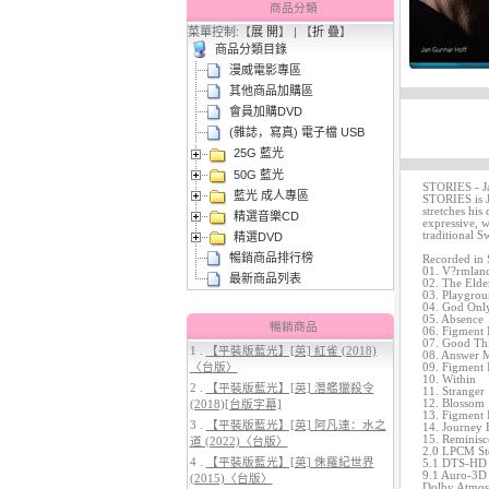
商品分類
菜單控制:【
展 開
】 | 【
折 疊
】
商品分類目錄
漫威電影專區
其他商品加購區
會員加購DVD
2.
【平裝版藍光】[英] 阿凡達3：火
(雜誌，寫真) 電子檔 USB
與燼 (2025)(Atmos 版)〈台版〉
25G 藍光
50G 藍光
STORIES - J
藍光 成人專區
STORIES is J
stretches his
精選音樂CD
expressive, w
traditional 
精選DVD
暢銷商品排行榜
Recorded in 
01. V?rmland
最新商品列表
02. The Elde
03. Playgro
04. God Onl
05. Absence
暢銷商品
06. Figment 
3.
【平裝版藍光】[英] 太空超人
07. Good Th
1 .
【平裝版藍光】[英] 紅雀 (2018)
(2026)[台版字幕]
08. Answer 
〈台版〉
09. Figment 
10. Within
2 .
【平裝版藍光】[英] 潛艦獵殺令
11. Stranger
12. Blossom
(2018)[台版字幕]
13. Figment 
3 .
【平裝版藍光】[英] 阿凡達：水之
14. Journey
15. Reminisc
道 (2022)〈台版〉
2.0 LPCM Ste
4 .
【平裝版藍光】[英] 侏羅紀世界
5.1 DTS-HD 
9.1 Auro-3D 
(2015)〈台版〉
Dolby Atmos