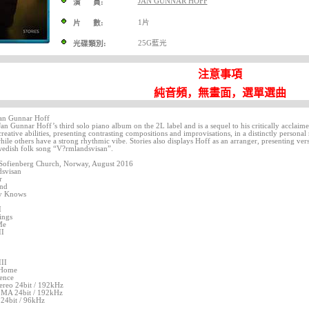
JAN GUNNAR HOFF
演 員:
1片
片 數:
25G藍光
光碟類別:
注意事項
純音頻，無畫面，選單選曲
an Gunnar Hoff
an Gunnar Hoff’s third solo piano album on the 2L label and is a sequel to his critically accl
 creative abilities, presenting contrasting compositions and improvisations, in a distinctly persona
hile others have a strong rhythmic vibe. Stories also displays Hoff as an arranger, presenting ve
Swedish folk song “V?rmlandsvisan”.
Sofienberg Church, Norway, August 2016
svisan
r
und
y Knows
I
ings
Me
II
III
 Home
ence
reo 24bit / 192kHz
MA 24bit / 192kHz
24bit / 96kHz