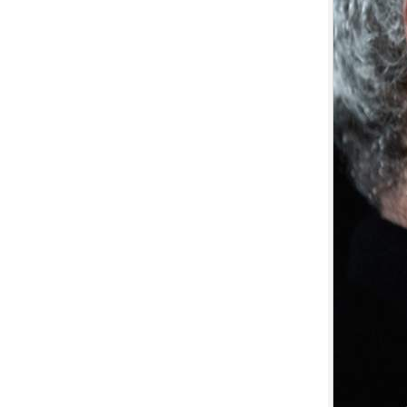
6.
【平裝版藍光】[英] 曼達洛人與
古古 (2026)[台版字幕]
7.
【平裝版藍光】[英] 印第安納瓊
斯：命運輪盤 (2023)[正式版]
8.
【平裝版藍光】[英] 玩命關頭 X /
玩命關頭 10 (2023)[台版字幕]