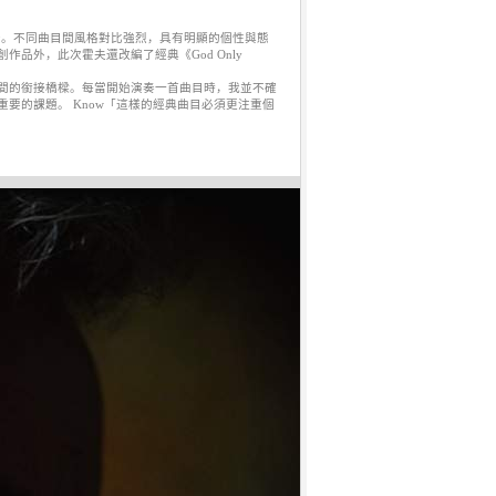
興成分。不同曲目間風格對比強烈，具有明顯的個性與態
品外，此次霍夫還改編了經典《God Only
間的銜接橋樑。每當開始演奏一首曲目時，我並不確
要的課題。 Know「這樣的經典曲目必須更注重個