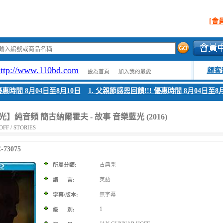
[會
http://www.110bd.com
顧客
設為首頁
加入我的最愛
優惠時間 8月04日至8月10日
1. 父親節感恩回饋!!! 優惠時間 8月04日至8月
】純音頻 簡古納爾霍夫 - 故事 音樂藍光 (2016)
FF / STORIES
73075
古典樂
所屬分類:
英語
語 言:
無字幕
字幕/版本:
1
級 別: