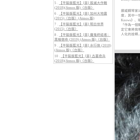
5 .
【平裝版藍光】[英] 毀滅大作戰
(2018)(Atmos 版)〈台版〉
挪威鋼琴家J
6 .
【平裝版藍光】[英] 加州大地震
度，其中一
(2015)〈台版〉(Atmos 版)
4.
【平裝版藍光】[英] 穿著PRADA
Knows》、
的惡魔 2 (2026)[台版字幕]
7 .
【平裝版藍光】[英] 明日世界
「作為一個
(2015)〈台版〉
定它會將我
人化的詮釋，
8 .
【平裝版藍光】[英] 魔鬼終結者：
黑暗宿命 (2019) (Atmos 版)〈台版〉
9 .
【平裝版藍光】[英] 水行俠 (2018)
(Atmos 版)〈台版〉
10 .
【平裝版藍光】[英] 古墓奇兵
(2018)(Atmos 版)〈台版〉
5.
【平裝版藍光】[英] 巔峰獵殺
(2026)