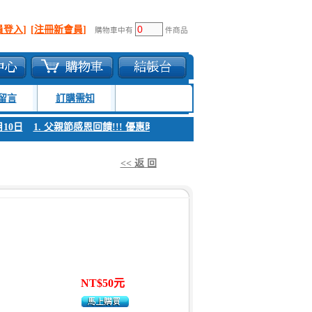
員登入]
[注冊新會員]
購物車中有
件商品
留言
訂購需知
10日
1. 父親節感恩回饋!!! 優惠時間 8月04日至8月10日
1. 父親節感恩
<< 返 回
NT$50元