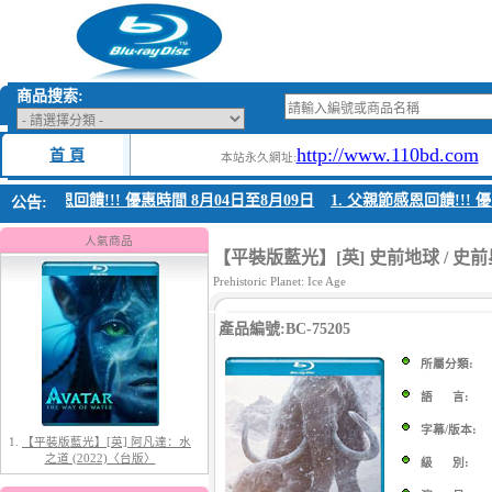
商品搜索:
http://www.110bd.com
首 頁
本站永久網址:
 父親節感恩回饋!!! 優惠時間 8月04日至8月09日
1. 父親節感恩回饋!!! 優
公告:
1.
【平裝版藍光】[英] 阿凡達：水
之道 (2022)〈台版〉
人氣商品
【平裝版藍光】[英] 史前地球 / 史前星球
Prehistoric Planet: Ice Age
產品編號:BC-75205
所屬分類:
語 言:
字幕/版本:
2.
【平裝版藍光】[英] 阿凡達3：火
與燼 (2025)(Atmos 版)〈台版〉
級 別: