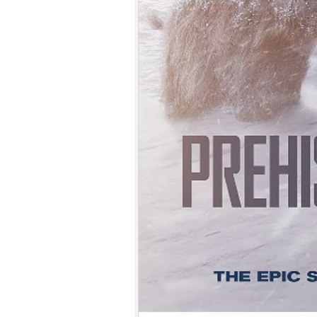
7.
【平裝版藍光】[英] 印第安納瓊
斯：命運輪盤 (2023)[正式版]
8.
【平裝版藍光】[英] 玩命關頭 X /
玩命關頭 10 (2023)[台版字幕]