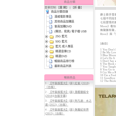
商品分類
菜單控制:【
展 開
】 | 【
折 疊
】
商品分類目錄
爵士歌手雪若
漫威電影專區
七個不同段
其他商品加購區
七段愛情的篇
Moon》
會員加購DVD
無聲勝有聲，
(雜誌，寫真) 電子檔 USB
River》
25G 藍光
3.
【平裝版藍光】[英] 穿著PRADA
50G 藍光
的惡魔 2 (2026)
[曲目]
藍光 成人專區
1 You Don't
精選音樂CD
2 Be My Lov
3 Blue Moon
精選DVD
4 Let's Do It
暢銷商品排行榜
5 Don't Say 
6 The Book 
最新商品列表
7 You Taught
8 You Go to
9 Cry Me a R
10 I'm a Foo
暢銷商品
11 Goodbye
12 The Book 
1 .
【平裝版藍光】[英] 紅雀 (2018)
〈台版〉
4.
【平裝版藍光】[英] 太空超人
2 .
【平裝版藍光】[英] 潛艦獵殺令
(2026)
(2018)[台版字幕]
3 .
【平裝版藍光】[英] 阿凡達：水之
道 (2022)〈台版〉
4 .
【平裝版藍光】[英] 侏羅紀世界
(2015)〈台版〉