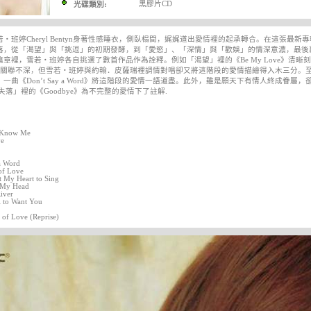
黑膠片CD
光碟類別:
‧班婷Cheryl Bentyn身著性感睡衣，側臥榻間，娓娓道出愛情裡的起承轉合。在這張最新專輯《T
落，從「渴望」與「挑逗」的初期發酵，到「愛慾」、「深情」與「歡娛」的情深意濃，最後
章裡，雪若‧班婷各自挑選了數首作品作為詮釋。例如「渴望」裡的《Be My Love》清晰刻
看似關聯不深，但雪若‧班婷與約翰．皮薩瑞裡調情對唱卻又將這階段的愛情描繪得入木三分。
一曲《Don’t Say a Word》將這階段的愛情一語道盡。此外，雖是願天下有情人終成眷屬，
與「失落」裡的《Goodbye》為不完整的愛情下了註解.
 Know Me
e
a Word
of Love
 My Heart to Sing
 My Head
iver
l to Want You
of Love (Reprise)