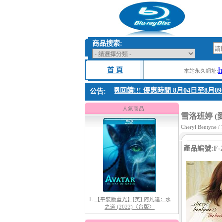
商品搜索:
首 頁
本站永久網址:
1. 父親節感恩回饋!!! 優惠時間 8月04日至8月09
公告:
1.
【平裝版藍光】[英] 阿凡達：水
之道 (2022)〈台版〉
人氣商品
雪洛班婷 (
Cheryl Bentyne /
產品編號:F-2
2.
【平裝版藍光】[英] 阿凡達3：火
與燼 (2025)(Atmos 版)〈台版〉