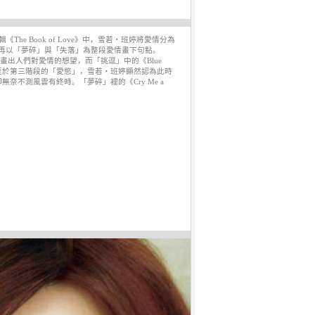
he Book of Love》中，雪若‧班婷將愛情分為
再以「夢碎」與「失落」為整段愛情畫下句點。
畫出人們對愛情的想望，而「挑逗」中的《Blue
至於第三階段的「愛慾」，雪若‧班婷顯然認為此時
卻無奈不測風雲有終時。「夢碎」裡的《Cry Me a