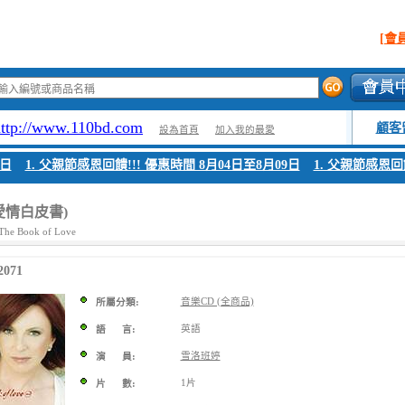
[會
http://www.110bd.com
顧客
設為首頁
加入我的最愛
日
1. 父親節感恩回饋!!! 優惠時間 8月04日至8月09日
1. 父親節感恩回饋!
愛情白皮書)
 The Book of Love
071
音樂CD (全商品)
所屬分類:
英語
語 言:
雪洛班婷
演 員:
1片
片 數: