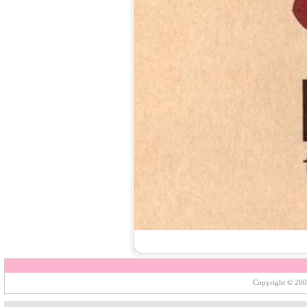
7.
【平裝版藍光】[英] 印第安納瓊
斯：命運輪盤 (2023)[正式版]
8.
【平裝版藍光】[英] 玩命關頭 X /
玩命關頭 10 (2023)[台版字幕]
Copyright © 200