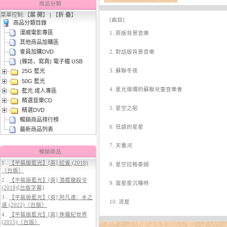
商品分類
菜單控制:【
展 開
】 | 【
折 疊
】
[曲目]
商品分類目錄
漫威電影專區
1. 原版背景音樂
其他商品加購區
會員加購DVD
2. 對話版背景音樂
(雜誌，寫真) 電子檔 USB
3. 蘇聯冬夜
25G 藍光
50G 藍光
3.
【平裝版藍光】[英] 太空超人
4. 星光燦爛的蘇聯兒童音樂會
藍光 成人專區
(2026)[台版字幕]
精選音樂CD
5. 星空之船
精選DVD
暢銷商品排行榜
6. 低語的星星
最新商品列表
7. 天曹河
暢銷商品
1 .
【平裝版藍光】[英] 紅雀 (2018)
8. 星空拉格泰姆
〈台版〉
2 .
【平裝版藍光】[英] 潛艦獵殺令
9. 當星星沉睡時
(2018)[台版字幕]
4.
【平裝版藍光】[英] 穿著PRADA
3 .
【平裝版藍光】[英] 阿凡達：水之
的惡魔 2 (2026)[台版字幕]
10. 流星
道 (2022)〈台版〉
4 .
【平裝版藍光】[英] 侏羅紀世界
(2015)〈台版〉