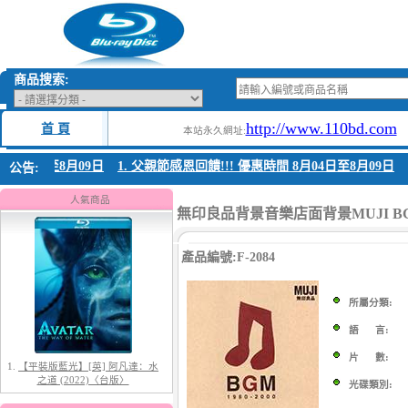
商品搜索:
http://www.110bd.com
首 頁
本站永久網址:
8月04日至8月09日
1. 父親節感恩回饋!!! 優惠時間 8月04日至8月09日
公告:
人氣商品
1.
【平裝版藍光】[英] 阿凡達：水
無印良品背景音樂店面背景MUJI BG
之道 (2022)〈台版〉
產品編號:F-2084
所屬分類:
語 言:
片 數:
2.
【平裝版藍光】[英] 阿凡達3：火
光碟類別:
與燼 (2025)(Atmos 版)〈台版〉