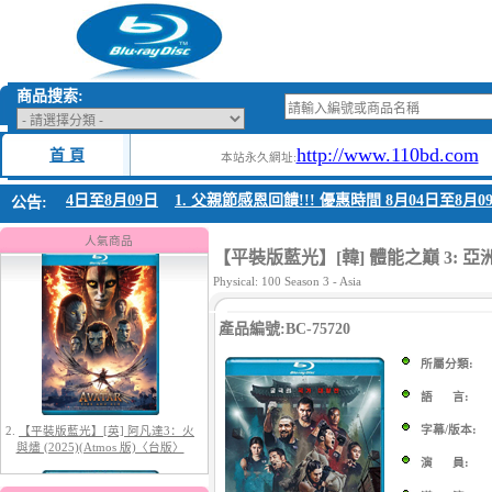
商品搜索:
http://www.110bd.com
首 頁
本站永久網址:
時間 8月04日至8月09日
1. 父親節感恩回饋!!! 優惠時間 8月04日至8月09
公告:
1.
【平裝版藍光】[英] 阿凡達：水
之道 (2022)〈台版〉
人氣商品
【平裝版藍光】[韓] 體能之巔 3: 亞洲大
Physical: 100 Season 3 - Asia
產品編號:BC-75720
所屬分類:
語 言:
字幕/版本:
2.
【平裝版藍光】[英] 阿凡達3：火
與燼 (2025)(Atmos 版)〈台版〉
演 員: