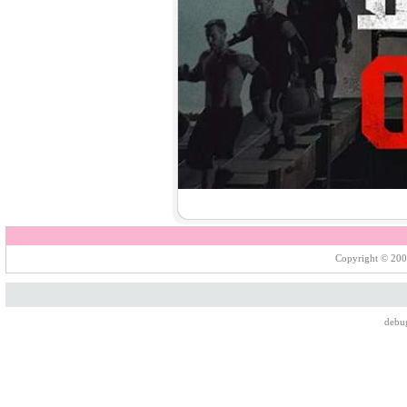
7.
【平裝版藍光】[英] 印第安納瓊
斯：命運輪盤 (2023)[正式版]
8.
【平裝版藍光】[英] 玩命關頭 X /
玩命關頭 10 (2023)[台版字幕]
Copyright © 200
debu