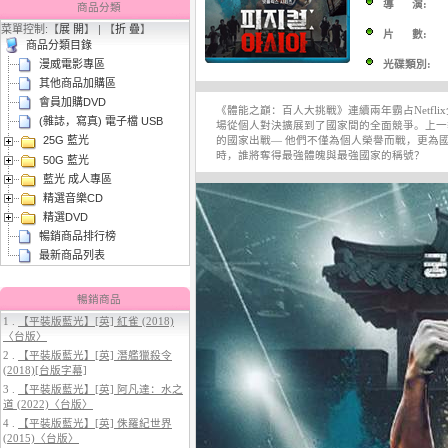
導 演:
商品分類
菜單控制:【
展 開
】 | 【
折 疊
】
片 數:
商品分類目錄
漫威電影專區
光碟類別:
其他商品加購區
會員加購DVD
《體能之巔：百人大挑戰》連續兩年霸占Netfl
(雜誌，寫真) 電子檔 USB
場從個人對決擴展到了國家間的全面競爭。上一
25G 藍光
的國家出戰— 他們不僅為個人榮譽而戰，更為
3.
【平裝版藍光】[英] 穿著PRADA
時，誰將奪得最強體魄與最強國家的稱號？
50G 藍光
的惡魔 2 (2026)[台版字幕]
藍光 成人專區
精選音樂CD
精選DVD
暢銷商品排行榜
最新商品列表
暢銷商品
1 .
【平裝版藍光】[英] 紅雀 (2018)
〈台版〉
4.
【平裝版藍光】[英] 太空超人
2 .
【平裝版藍光】[英] 潛艦獵殺令
(2026)[台版字幕]
(2018)[台版字幕]
3 .
【平裝版藍光】[英] 阿凡達：水之
道 (2022)〈台版〉
4 .
【平裝版藍光】[英] 侏羅紀世界
(2015)〈台版〉