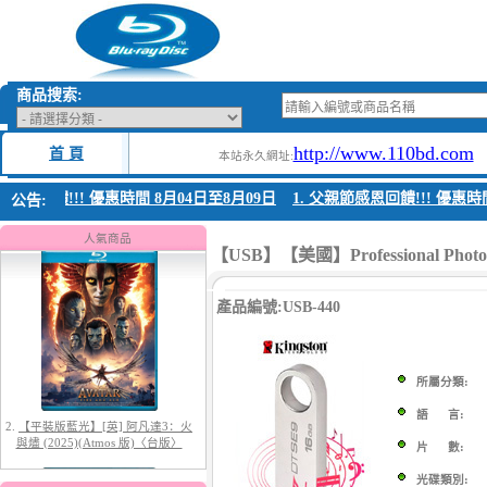
商品搜索:
http://www.110bd.com
首 頁
本站永久網址:
恩回饋!!! 優惠時間 8月04日至8月09日
1. 父親節感恩回饋!!! 優惠時間 
公告:
1.
【平裝版藍光】[英] 阿凡達：水
之道 (2022)〈台版〉
人氣商品
【USB】【美國】Professional Ph
產品編號:USB-440
所屬分類:
語 言:
2.
【平裝版藍光】[英] 阿凡達3：火
與燼 (2025)(Atmos 版)〈台版〉
片 數:
光碟類別: