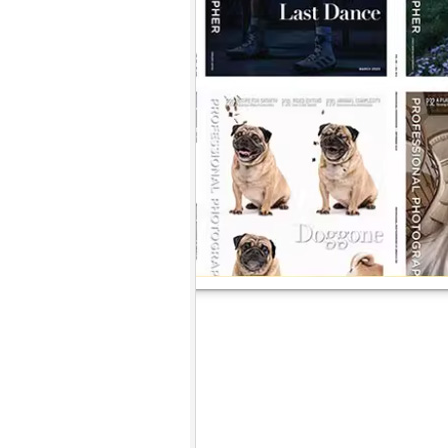
9.
【平裝版藍光】[英] 絕地營救 /
盟約 (2023)[正式版](Atmos 版)
10.
【平裝版藍光】[英] 坎達哈行動
/ 坎大哈陷落 (2023) [正式版]
1.
【平裝版藍光】[英] 阿凡達：水
之道 (2022)〈台版〉