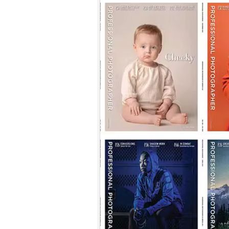
7.
【平裝版藍光】[英] 印第安納瓊
斯：命運輪盤 (2023)[正式版]
8.
【平裝版藍光】[英] 玩命關頭 X /
玩命關頭 10 (2023)[台版字幕]