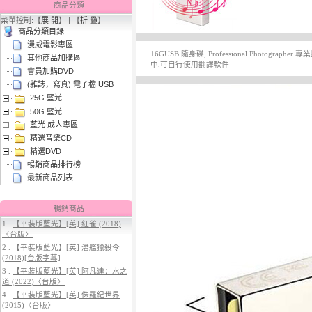
商品分類
菜單控制:【
展 開
】 | 【
折 疊
】
商品分類目錄
漫威電影專區
16GUSB 隨身碟, Professional Photo
其他商品加購區
中,可自行使用翻譯軟件
會員加購DVD
(雜誌，寫真) 電子檔 USB
25G 藍光
3.
【平裝版藍光】[英] 太空超人
(2026)
50G 藍光
藍光 成人專區
精選音樂CD
精選DVD
暢銷商品排行榜
最新商品列表
暢銷商品
1 .
【平裝版藍光】[英] 紅雀 (2018)
〈台版〉
4.
【平裝版藍光】[英] 穿著PRADA
2 .
【平裝版藍光】[英] 潛艦獵殺令
的惡魔 2 (2026)
(2018)[台版字幕]
3 .
【平裝版藍光】[英] 阿凡達：水之
道 (2022)〈台版〉
4 .
【平裝版藍光】[英] 侏羅紀世界
(2015)〈台版〉