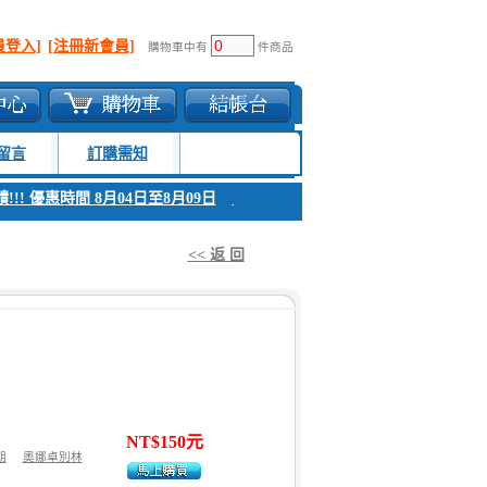
員登入]
[注冊新會員]
購物車中有
件商品
留言
訂購需知
!! 優惠時間 8月04日至8月09日
1. 父親節感恩回饋!!! 優惠時間 8月04日
<< 返 回
NT$150元
朗
奧娜卓別林