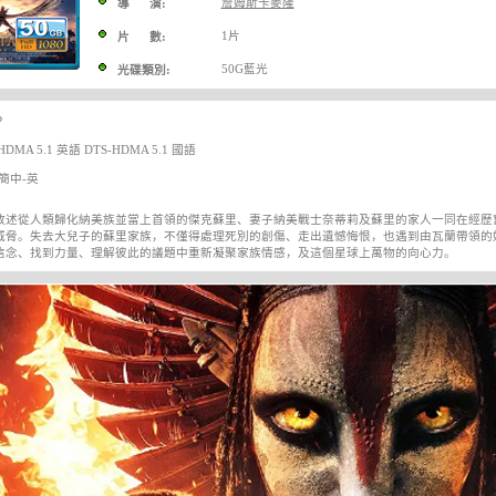
詹姆斯卡麥隆
導 演:
1片
片 數:
50G藍光
光碟類別:
P
DMA 5.1 英語 DTS-HDMA 5.1 國語
簡中-英
敘述從人類歸化納美族並當上首領的傑克蘇里、妻子納美戰士奈蒂莉及蘇里的家人一同在經歷
威脅。失去大兒子的蘇里家族，不僅得處理死別的創傷、走出遺憾悔恨，也遇到由瓦蘭帶領的
信念、找到力量、理解彼此的議題中重新凝聚家族情感，及這個星球上萬物的向心力。