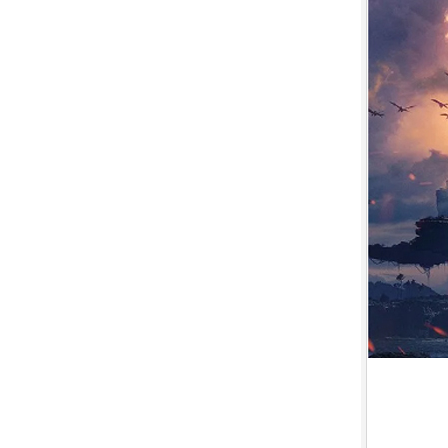
7.
【平裝版藍光】[英] 印第安納瓊
斯：命運輪盤 (2023)[正式版]
8.
【平裝版藍光】[英] 玩命關頭 X /
玩命關頭 10 (2023)[台版字幕]