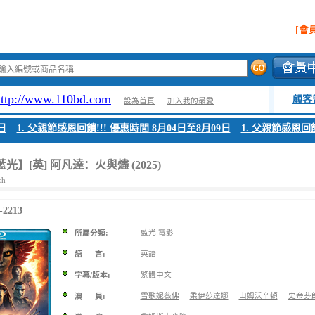
[會
http://www.110bd.com
顧客
設為首頁
加入我的最愛
1. 父親節感恩回饋!!! 優惠時間 8月04日至8月09日
1. 父親節感恩回饋!
光】[英] 阿凡達：火與燼 (2025)
sh
2213
藍光 電影
所屬分類:
英語
語 言:
繁體中文
字幕/版本:
雪歌妮薇佛
柔伊莎達娜
山姆沃辛頓
史帝芬
演 員: