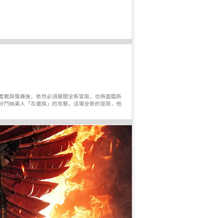
奮戰與傷痛後，依然必須展開全新冒險，也將面臨新
好鬥納美人「灰燼族」的攻擊。這場全新的冒險，他