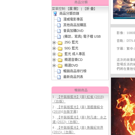
商品分類
菜單控制:【
展 開
】 | 【
折 疊
】
商品分類目錄
漫威電影專區
其他商品加購區
會員加購DVD
影像：1080
(雜誌，寫真) 電子檔 USB
音軌：DTS-H
25G 藍光
3.
【平裝版藍光】[英] 太空超人
50G 藍光
(2026)[台版字幕]
字幕：繁中-
藍光 成人專區
精選音樂CD
這次的故事
登場反派的
精選DVD
們將在重拾
暢銷商品排行榜
最新商品列表
暢銷商品
1 .
【平裝版藍光】[英] 紅雀 (2018)
〈台版〉
4.
【平裝版藍光】[英] 穿著PRADA
2 .
【平裝版藍光】[英] 潛艦獵殺令
的惡魔 2 (2026)[台版字幕]
(2018)[台版字幕]
3 .
【平裝版藍光】[英] 阿凡達：水之
道 (2022)〈台版〉
4 .
【平裝版藍光】[英] 侏羅紀世界
(2015)〈台版〉