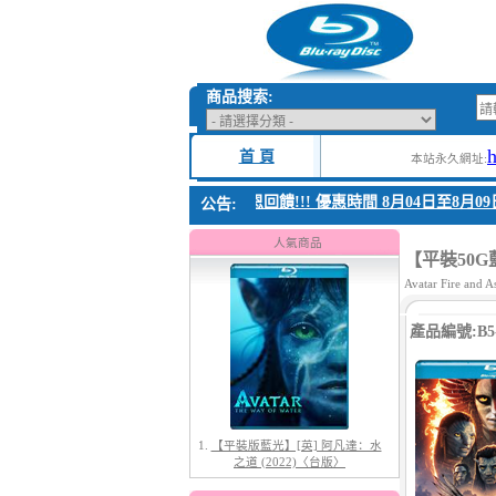
商品搜索:
首 頁
本站永久網址:
1. 父親節感恩回饋!!! 優惠時間 8月04日至8月09日
公告:
1.
【平裝版藍光】[英] 阿凡達：水
之道 (2022)〈台版〉
人氣商品
【平裝50G藍
Avatar Fire and A
產品編號:B5-
2.
【平裝版藍光】[英] 阿凡達3：火
與燼 (2025)(Atmos 版)〈台版〉