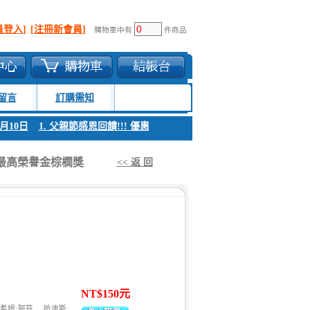
員登入]
[注冊新會員]
購物車中有
件商品
留言
訂購需知
月10日
1. 父親節感恩回饋!!! 優惠時間 8月04日至8月10日
1. 父親節感
影展最高榮譽金棕櫚獎
<< 返 回
NT$150元
希姆·阿茲
哈迪斯·