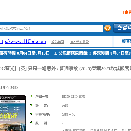
[會
http://www.110bd.com
顧客
設為首頁
加入我的最愛
 優惠時間 8月04日至8月10日
1. 父親節感恩回饋!!! 優惠時間 8月04日至8
0G藍光】[英] 只是一場意外 / 普通事故 (2025)榮獲2025坎城
D5-2089
BD50 UHD 電影
所屬分類:
英語
語 言:
繁體中文
字幕/版本:
1
級 別:
瓦希德·穆巴謝裡
瑪麗亞姆·阿夫沙裡
艾卜拉