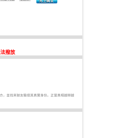
無法撥放
對方，並找來獄友驗證其真實身份。正當真相越辯越