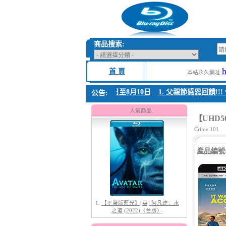
商品搜索:
首 頁
本站永久網址:
. 父親節感恩回饋!!! 優惠時間 8月04日至8月10日
1. 父親節感恩回饋!!!
公告:
1.
【平裝版藍光】[英] 阿凡達：水
人氣商品
之道 (2022)〈台版〉
【UHD5
Crime 101
產品編號:U
2.
【平裝版藍光】[英] 阿凡達3：火
與燼 (2025)(Atmos 版)〈台版〉