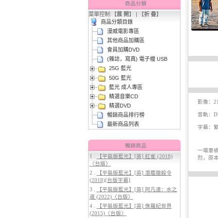
商品分類
菜單控制:【
展 開
】 | 【
折 疊
】
商品分類目錄
漫威電影專區
其他商品加購區
會員加購DVD
(雜誌，寫真) 電子檔 USB
25G 藍光
50G 藍光
3.
【平裝版藍光】[英] 太空超人
(2026)[台版字幕]
藍光 成人專區
精選音樂CD
影像：21
精選DVD
暢銷商品排行榜
音軌：DT
最新商品列表
字幕：繁
暢銷商品
一場車
1 .
【平裝版藍光】[英] 紅雀 (2018)
烈，原本
〈台版〉
2 .
【平裝版藍光】[英] 潛艦獵殺令
4.
【平裝版藍光】[英] 穿著PRADA
(2018)[台版字幕]
的惡魔 2 (2026)[台版字幕]
3 .
【平裝版藍光】[英] 阿凡達：水之
道 (2022)〈台版〉
4 .
【平裝版藍光】[英] 侏羅紀世界
(2015)〈台版〉