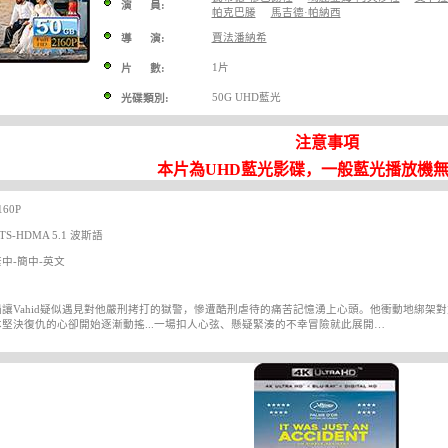
演 員:
帕克巴滕
馬吉德·帕納西
賈法潘納希
導 演:
1片
片 數:
50G UHD藍光
光碟類別:
注意事項
本片為UHD藍光影碟，一般藍光播放機
60P
S-HDMA 5.1 波斯語
中-簡中-英文
禍讓Vahid疑似遇見對他嚴刑拷打的獄警，慘遭酷刑虐待的痛苦記憶湧上心頭。他衝動地綁架
堅決復仇的心卻開始逐漸動搖...一場扣人心弦、懸疑緊湊的不幸冒險就此展開…