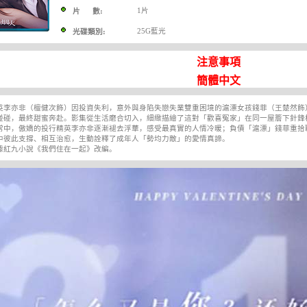
1片
片 數:
25G藍光
光碟類別:
注意事項
簡體中文
亦非（檀健次飾）因投資失利，意外與身陷失戀失業雙重困境的滬漂女孩錢菲（王楚然飾
碰碰，最終甜蜜奔赴。影集從生活磨合切入，細緻描繪了這對「歡喜冤家」在同一屋簷下針鋒
常中，傲嬌的投行精英李亦非逐漸褪去浮華，感受最真實的人情冷暖；負債「滬漂」錢菲重拾
中彼此支撐、相互治愈，生動詮釋了成年人「勢均力敵」的愛情真諦。
九小說《我們住在一起》改編。