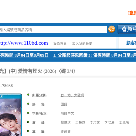
[會
http://www.110bd.com
顧客
設為首頁
加入我的最愛
惠時間 8月04日至8月09日
1. 父親節感恩回饋!!! 優惠時間 8月04日至8月0
[中] 愛情有煙火 (2026)〈碟 3/4〉
78038
台、港、大陸劇
所屬分類:
國語
語 言:
簡體中文
字幕/版本:
檀健次
王楚然
李乃文
李欣澤
姜珮瑤
演 員:
史成業
導 演: