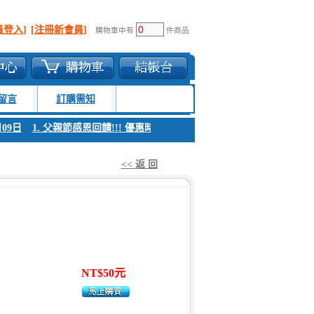
員登入]
[注冊新會員]
購物車中有
件商品
留言
訂購需知
9日
1. 父親節感恩回饋!!! 優惠時間 8月04日至8月09日
1. 父親節感恩回
<< 返 回
NT$50元