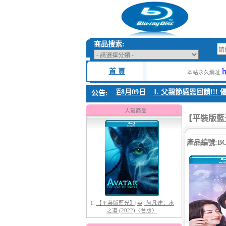
商品搜索:
首 頁
本站永久網址:
 父親節感恩回饋!!! 優惠時間 8月04日至8月09日
1. 父親節感恩回饋!!! 優
公告:
1.
【平裝版藍光】[英] 阿凡達：水
之道 (2022)〈台版〉
人氣商品
【平裝版藍光】
產品編號:BC-
2.
【平裝版藍光】[英] 阿凡達3：火
與燼 (2025)(Atmos 版)〈台版〉