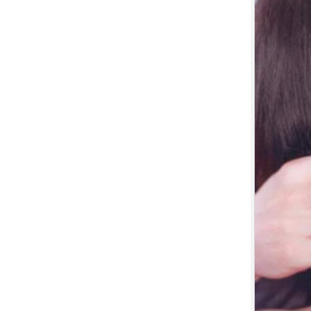
7.
【平裝版藍光】[英] 印第安納瓊
斯：命運輪盤 (2023)[正式版]
8.
【平裝版藍光】[英] 玩命關頭 X /
玩命關頭 10 (2023)[台版字幕]