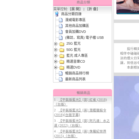
商品分類
菜單控制:【
展 開
】 | 【
折 疊
】
商品分類目錄
漫威電影專區
其他商品加購區
會員加購DVD
(雜誌，寫真) 電子檔 USB
25G 藍光
3.
【平裝版藍光】[英] 太空超人
投行精英李
50G 藍光
(2026)[台版字幕]
相伴中磕磕
藍光 成人專區
淡的煙火日
精選音樂CD
讓，到低谷
精選DVD
本劇根據紅
暢銷商品排行榜
最新商品列表
暢銷商品
1 .
【平裝版藍光】[英] 紅雀 (2018)
〈台版〉
4.
【平裝版藍光】[英] 穿著PRADA
2 .
【平裝版藍光】[英] 潛艦獵殺令
的惡魔 2 (2026)[台版字幕]
(2018)[台版字幕]
3 .
【平裝版藍光】[英] 阿凡達：水之
道 (2022)〈台版〉
4 .
【平裝版藍光】[英] 侏羅紀世界
(2015)〈台版〉