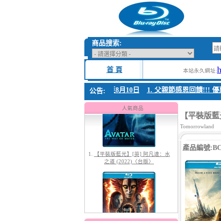
商品搜索:
首 頁
本站永久網址:
父親節感恩回饋!!! 優惠時間 8月04日至8月10日
1. 父親節感恩回饋!!! 優惠
公告:
1.
【平裝版藍光】[英] 阿凡達：水
之道 (2022)〈台版〉
人氣商品
【平裝版藍光
Tomorrowland
產品編號:BC-
2.
【平裝版藍光】[英] 阿凡達3：火
與燼 (2025)(Atmos 版)〈台版〉