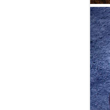
9.
【平裝版藍光】[英] 絕地營救 /
盟約 (2023)[正式版](Atmos 版)
10.
【平裝版藍光】[英] 坎達哈行動
/ 坎大哈陷落 (2023) [正式版]
1.
【平裝版藍光】[英] 阿凡達：水
之道 (2022)〈台版〉