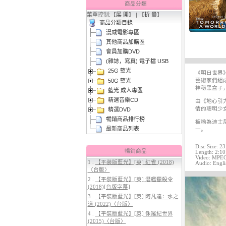
商品分類
菜單控制:【
展 開
】 | 【
折 疊
】
商品分類目錄
漫威電影專區
其他商品加購區
會員加購DVD
(雜誌，寫真) 電子檔 USB
25G 藍光
3.
【平裝版藍光】[英] 太空超人
《明日世界
50G 藍光
(2026)[台版字幕]
藝術家們組
神秘黑盒子
藍光 成人專區
精選音樂CD
由《地心引
情的聰明少
精選DVD
暢銷商品排行榜
被喻為迪士
最新商品列表
一。
Disc Size: 2
暢銷商品
Length: 2:10
Video: MPEG-
1 .
【平裝版藍光】[英] 紅雀 (2018)
Audio: Engli
〈台版〉
4.
【平裝版藍光】[英] 穿著PRADA
2 .
【平裝版藍光】[英] 潛艦獵殺令
的惡魔 2 (2026)[台版字幕]
(2018)[台版字幕]
3 .
【平裝版藍光】[英] 阿凡達：水之
道 (2022)〈台版〉
4 .
【平裝版藍光】[英] 侏羅紀世界
(2015)〈台版〉