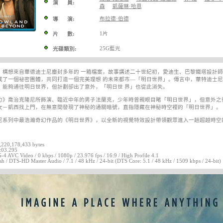
演 員:
森
凱薩琳·哈恩
布拉德·伯德
導 演:
1片
片 數:
25G藍光
光碟類別:
》構想來自華德迪士尼塵封多年的 一箱檔案，故事講述二十世紀初，愛迪生、巴黎鐵塔設計
成了一個祕密團體，共同打造一個完美理想 的未來都市—「明日世界」。傳言中，華特迪士
，能夠通往明日世界，但計劃卻出了意外，「明日世 界」也從此消失。
力》喬治克隆尼所飾演、臨近中年的男子法蘭克，少年時曾親眼目睹「明日世界」，但意外之
女－凱西找上門，在無意間發現了神秘的通關暗號，直指隱藏在神秘時空裡的「明日世界」。
尼系列中最浩瀚奇幻作品的《明日世界》，以全新的視覺特效設計帶領觀眾進入一趟超越時空
3,220,178,433 bytes
:03.295
4 AVC Video / 0 kbps / 1080p / 23.976 fps / 16:9 / High Profile 4.1
sh / DTS-HD Master Audio / 7.1 / 48 kHz / 24-bit (DTS Core: 5.1 / 48 kHz / 1509 kbps / 24-bit)