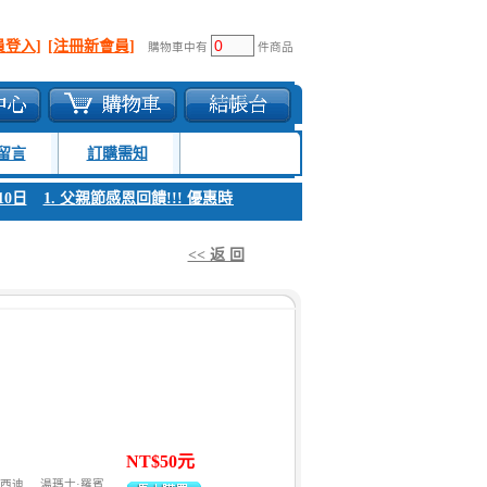
員登入]
[注冊新會員]
購物車中有
件商品
留言
訂購需知
日
1. 父親節感恩回饋!!! 優惠時間 8月04日至8月10日
1. 父親節感恩回饋
<< 返 回
NT$50元
卡西迪
湯瑪士·羅賓