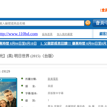
[會
http://www.110bd.com
顧客
設為首頁
加入我的最愛
時間 8月04日至8月10日
1. 父親節感恩回饋!!! 優惠時間 8月04日至8月10
】[英] 明日世界 (2015)〈台版〉
19129
歐美電影
所屬分類:
英語
語 言:
原版繁中字幕
字幕/版本:
1
級 別:
喬治·克隆尼
布麗特妮·羅伯森
休·羅
拉菲·