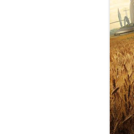
7.
【平裝版藍光】[英] 印第安納瓊
斯：命運輪盤 (2023)[正式版]
8.
【平裝版藍光】[英] 玩命關頭 X /
玩命關頭 10 (2023)[台版字幕]