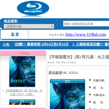
商品搜索:
http://www.110bd.com
首 頁
本站永久網址:
父親節感恩回饋!!! 優惠時間 8月04日至8月10日
1. 父親節感恩回饋!!! 優惠
公告:
1.
【平裝版藍光】[英] 阿凡達：水
之道 (2022)〈台版〉
人氣商品
【平裝版藍光】[英] 阿凡達：水之道 (
Avatar: The Way of Water
產品編號:BC-62654
所屬分類:
語 言:
字幕/版本:
2.
【平裝版藍光】[英] 阿凡達3：火
與燼 (2025)(Atmos 版)〈台版〉
級 別: