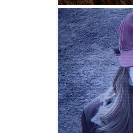
9.
【平裝版藍光】[英] 絕地營救 /
盟約 (2023)[正式版](Atmos 版)
10.
【平裝版藍光】[英] 坎達哈行動
/ 坎大哈陷落 (2023) [正式版]
1.
【平裝版藍光】[英] 阿凡達：水
之道 (2022)〈台版〉