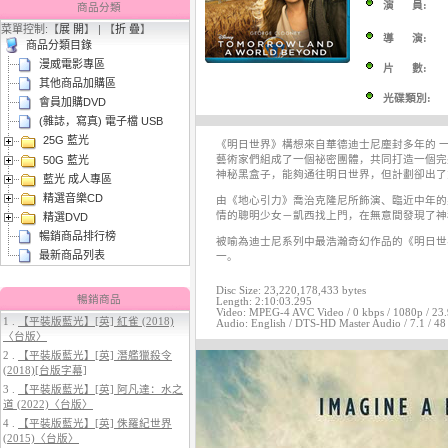
演 員:
商品分類
菜單控制:【
展 開
】 | 【
折 疊
】
導 演:
商品分類目錄
漫威電影專區
片 數:
其他商品加購區
光碟類別:
會員加購DVD
(雜誌，寫真) 電子檔 USB
25G 藍光
3.
【平裝版藍光】[英] 太空超人
《明日世界》構想來自華德迪士尼塵封多年的 
50G 藍光
(2026)[台版字幕]
藝術家們組成了一個祕密團體，共同打造一個完
神秘黑盒子，能夠通往明日世界，但計劃卻出了
藍光 成人專區
精選音樂CD
由《地心引力》喬治克隆尼所飾演、臨近中年的
情的聰明少女－凱西找上門，在無意間發現了神
精選DVD
暢銷商品排行榜
被喻為迪士尼系列中最浩瀚奇幻作品的《明日世
最新商品列表
一。
Disc Size: 23,220,178,433 bytes
暢銷商品
Length: 2:10:03.295
Video: MPEG-4 AVC Video / 0 kbps / 1080p / 23.97
1 .
【平裝版藍光】[英] 紅雀 (2018)
Audio: English / DTS-HD Master Audio / 7.1 / 48 
〈台版〉
4.
【平裝版藍光】[英] 穿著PRADA
2 .
【平裝版藍光】[英] 潛艦獵殺令
的惡魔 2 (2026)[台版字幕]
(2018)[台版字幕]
3 .
【平裝版藍光】[英] 阿凡達：水之
道 (2022)〈台版〉
4 .
【平裝版藍光】[英] 侏羅紀世界
(2015)〈台版〉