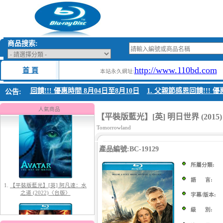
商品搜索:
http://www.110bd.com
首 頁
本站永久網址:
父親節感恩回饋!!! 優惠時間 8月04日至8月10日
1. 父親節感恩回饋!!! 優
公告:
1.
【平裝版藍光】[英] 阿凡達：水
之道 (2022)〈台版〉
人氣商品
【平裝版藍光】[英] 明日世界 (201
Tomorrowland
產品編號:BC-19129
所屬分類:
語 言:
字幕/版本:
2.
【平裝版藍光】[英] 阿凡達3：火
與燼 (2025)(Atmos 版)〈台版〉
級 別: