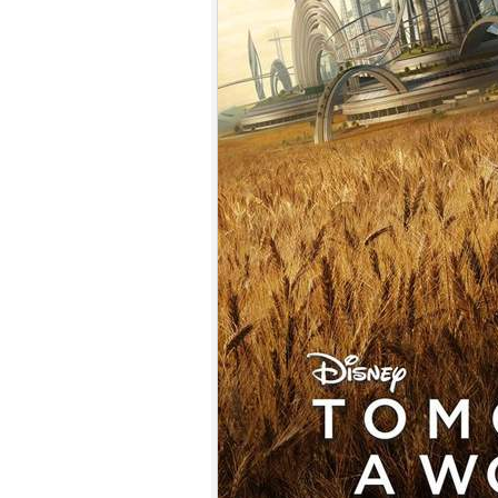
7.
【平裝版藍光】[英] 印第安納瓊
斯：命運輪盤 (2023)[正式版]
8.
【平裝版藍光】[英] 玩命關頭 X /
玩命關頭 10 (2023)[台版字幕]