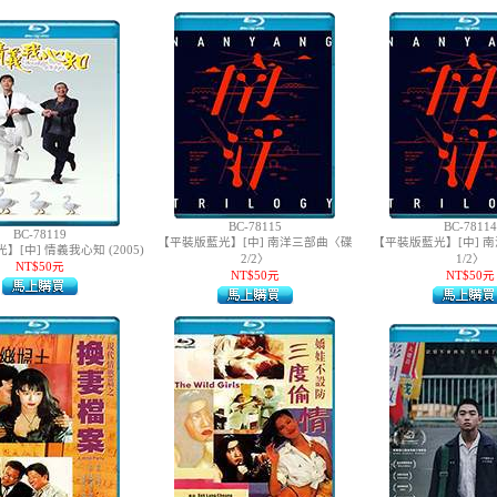
BC-78115
BC-78114
BC-78119
【平裝版藍光】[中] 南洋三部曲〈碟
【平裝版藍光】[中] 
[中] 情義我心知 (2005)
2/2〉
1/2〉
NT$50元
NT$50元
NT$50元