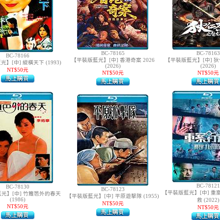
BC-78165
BC-78163
BC-78166
【平裝版藍光】[中] 香港奇案 2026
【平裝版藍光】[中] 
】[中] 縱橫天下 (1993)
(2026)
(2026)
NT$50元
NT$50元
NT$50元
BC-78121
BC-78130
BC-78123
【平裝版藍光】[中] 
光】[中] 竹籬笆外的春天
【平裝版藍光】[中] 平原遊擊隊 (1955)
(1986)
救 (2022)
NT$50元
NT$50元
NT$50元