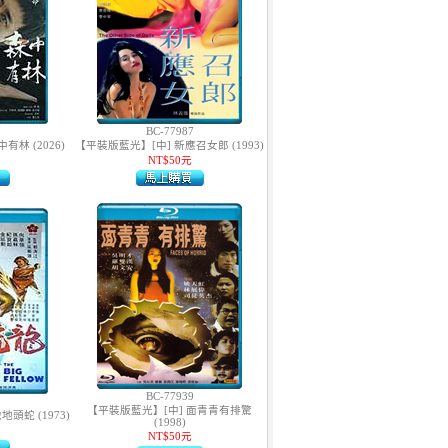
BC-77987
林 (2026)
【平裝版藍光】[中] 新應召女郎 (1993)
NT$50元
BC-77939
【平裝版藍光】[中] 面青青有排驚
頭蛇 (1973)
(1998)
NT$50元