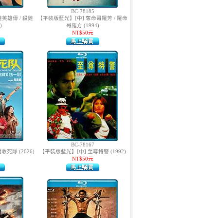
BC-78185
英雄傳 / 殺雞
【平裝版藍光】[中] 奪命哥羅芳 / 羅命
)
哥羅方 (1994)
NT$50元
BC-78167
死隊 (2026)
【平裝版藍光】[中] 至尊特警 (1992)
NT$50元