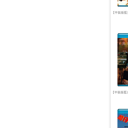
9.
【平裝版藍光】[英] 絕地營救 /
盟約 (2023)[正式版](Atmos 版)
【平裝版藍
10.
【平裝版藍光】[英] 坎達哈行動
/ 坎大哈陷落 (2023) [正式版]
【平裝版藍光】
1.
【平裝版藍光】[英] 阿凡達：水
之道 (2022)〈台版〉