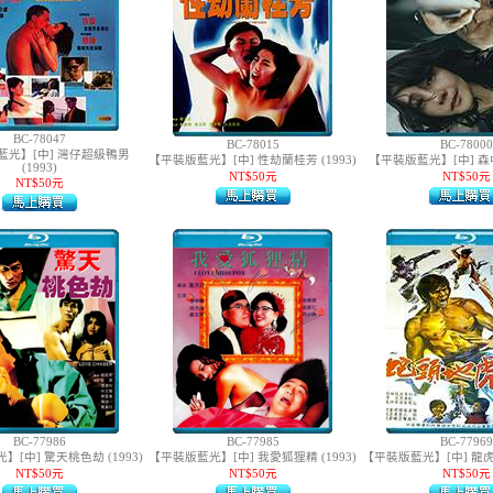
BC-78047
BC-78015
BC-78000
藍光】[中] 灣仔超級鴨男
【平裝版藍光】[中] 性劫蘭桂芳 (1993)
【平裝版藍光】[中] 森中有
(1993)
NT$50元
NT$50元
NT$50元
BC-77986
BC-77985
BC-77969
[中] 驚天桃色劫 (1993)
【平裝版藍光】[中] 我愛狐狸精 (1993)
【平裝版藍光】[中] 龍虎地
NT$50元
NT$50元
NT$50元