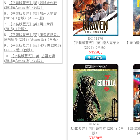
5 .
【平裝版藍光】[英] 毀滅大作戰
(2018)(Atmos 版)〈台版〉
6 .
【平裝版藍光】[英] 加州大地震
(2015)〈台版〉(Atmos 版)
7 .
【平裝版藍光】[英] 明日世界
(2015)〈台版〉
5.
【平裝版藍光】[英] 巔峰獵殺
(2026)
8 .
【平裝版藍光】[英] 魔鬼終結者：
BC-71176
黑暗宿命 (2019) (Atmos 版)〈台版〉
【平裝版藍光】[英] 獵人克萊文
【UHD藍光
9 .
【平裝版藍光】[英] 水行俠 (2018)
(2023)〈台版〉
(Atmos 版)〈台版〉
NT$50元
10 .
【平裝版藍光】[英] 古墓奇兵
(2018)(Atmos 版)〈台版〉
6.
【平裝版藍光】[英] 曼達洛人與
古古 (2026)[台版字幕]
HD-1489
【UHD藍光】[英] 哥吉拉 (2014)〈台
【UHD5
版〉
[
NT$70元