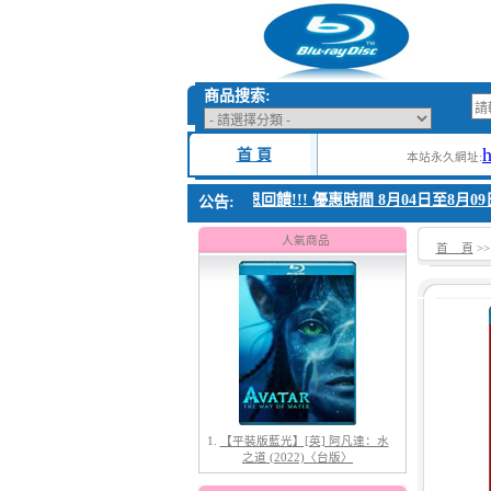
商品搜索:
首 頁
本站永久網址:
1. 父親節感恩回饋!!! 優惠時間 8月04日至8月09
公告:
人氣商品
首 頁
>
1.
【平裝版藍光】[英] 阿凡達：水
之道 (2022)〈台版〉