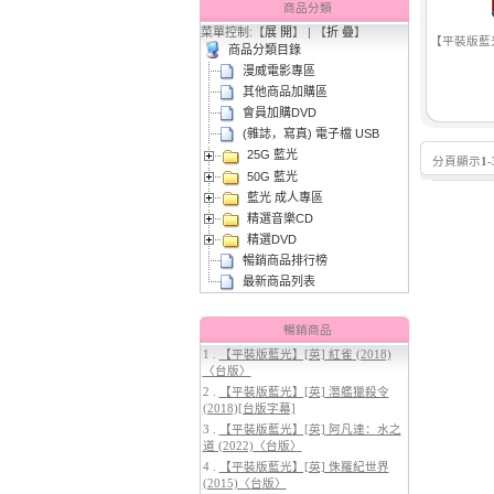
商品分類
菜單控制:【
展 開
】 | 【
折 疊
】
【平裝版藍光】保
商品分類目錄
漫威電影專區
其他商品加購區
會員加購DVD
(雜誌，寫真) 電子檔 USB
25G 藍光
分頁顯示
1
-
2.
【平裝版藍光】[英] 阿凡達3：火
50G 藍光
與燼 (2025)(Atmos 版)〈台版〉
藍光 成人專區
精選音樂CD
精選DVD
暢銷商品排行榜
最新商品列表
暢銷商品
1 .
【平裝版藍光】[英] 紅雀 (2018)
〈台版〉
2 .
【平裝版藍光】[英] 潛艦獵殺令
3.
【平裝版藍光】[英] 太空超人
(2026)
(2018)[台版字幕]
3 .
【平裝版藍光】[英] 阿凡達：水之
道 (2022)〈台版〉
4 .
【平裝版藍光】[英] 侏羅紀世界
(2015)〈台版〉