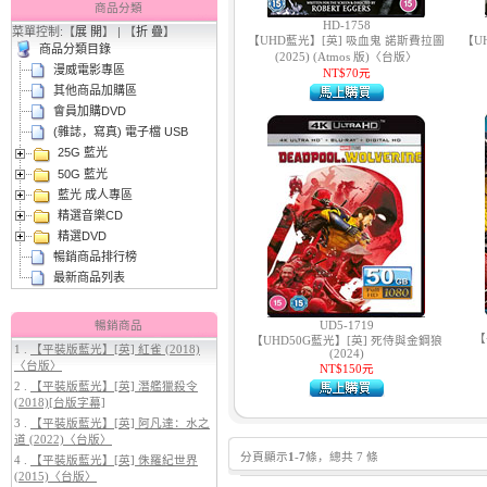
商品分類
HD-1758
菜單控制:【
展 開
】 | 【
折 疊
】
2.
【平裝版藍光】[英] 阿凡達3：火
【UHD藍光】[英] 吸血鬼 諾斯費拉圖
【U
商品分類目錄
與燼 (2025)(Atmos 版)〈台版〉
(2025) (Atmos 版)〈台版〉
漫威電影專區
NT$70元
其他商品加購區
會員加購DVD
(雜誌，寫真) 電子檔 USB
25G 藍光
50G 藍光
藍光 成人專區
精選音樂CD
精選DVD
3.
【平裝版藍光】[英] 太空超人
暢銷商品排行榜
(2026)[台版字幕]
最新商品列表
暢銷商品
UD5-1719
【
【UHD50G藍光】[英] 死侍與金鋼狼
1 .
【平裝版藍光】[英] 紅雀 (2018)
(2024)
〈台版〉
NT$150元
2 .
【平裝版藍光】[英] 潛艦獵殺令
(2018)[台版字幕]
3 .
【平裝版藍光】[英] 阿凡達：水之
道 (2022)〈台版〉
分頁顯示
1
-
7
條，總共 7 條
4 .
【平裝版藍光】[英] 侏羅紀世界
4.
【平裝版藍光】[英] 穿著PRADA
(2015)〈台版〉