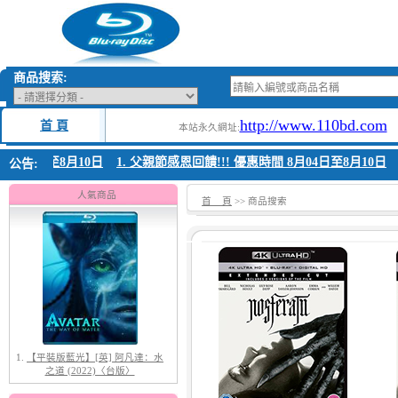
商品搜索:
http://www.110bd.com
首 頁
本站永久網址:
8月04日至8月10日
1. 父親節感恩回饋!!! 優惠時間 8月04日至8月10日
公告:
人氣商品
首 頁
>> 商品搜索
1.
【平裝版藍光】[英] 阿凡達：水
之道 (2022)〈台版〉