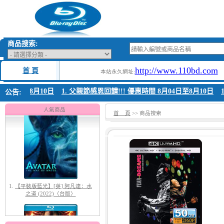
商品搜索:
http://www.110bd.com
首 頁
本站永久網址:
月04日至8月10日
1. 父親節感恩回饋!!! 優惠時間 8月04日至8月10日
1
公告:
1.
【平裝版藍光】[英] 阿凡達：水
之道 (2022)〈台版〉
人氣商品
首 頁
>> 商品搜索
2.
【平裝版藍光】[英] 阿凡達3：火
與燼 (2025)(Atmos 版)〈台版〉