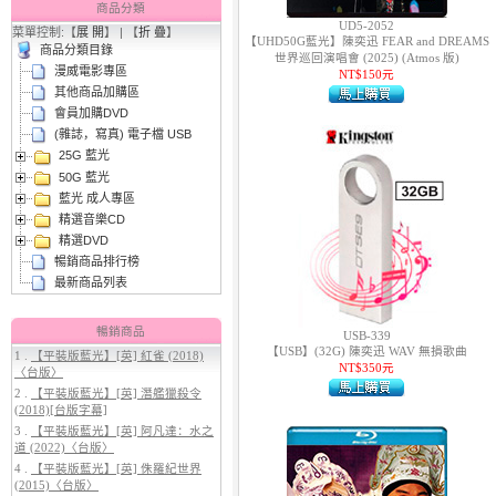
商品分類
UD5-2052
菜單控制:【
展 開
】 | 【
折 疊
】
【UHD50G藍光】陳奕迅 FEAR and DREAMS
商品分類目錄
世界巡回演唱會 (2025) (Atmos 版)
漫威電影專區
NT$150元
其他商品加購區
會員加購DVD
(雜誌，寫真) 電子檔 USB
25G 藍光
3.
【平裝版藍光】[英] 太空超人
50G 藍光
(2026)[台版字幕]
藍光 成人專區
精選音樂CD
精選DVD
暢銷商品排行榜
最新商品列表
暢銷商品
USB-339
【USB】(32G) 陳奕迅 WAV 無損歌曲
1 .
【平裝版藍光】[英] 紅雀 (2018)
NT$350元
〈台版〉
4.
【平裝版藍光】[英] 穿著PRADA
2 .
【平裝版藍光】[英] 潛艦獵殺令
的惡魔 2 (2026)[台版字幕]
(2018)[台版字幕]
3 .
【平裝版藍光】[英] 阿凡達：水之
道 (2022)〈台版〉
4 .
【平裝版藍光】[英] 侏羅紀世界
(2015)〈台版〉