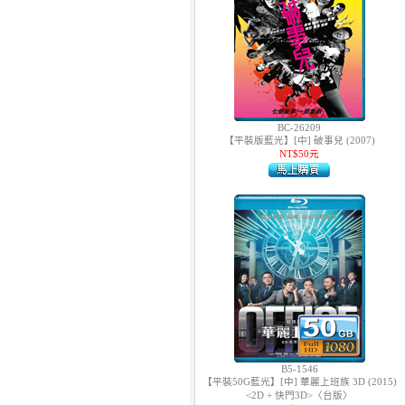
BC-26209
【平裝版藍光】[中] 破事兒 (2007)
NT$50元
B5-1546
【平裝50G藍光】[中] 華麗上班族 3D (2015)
<2D + 快門3D>〈台版〉