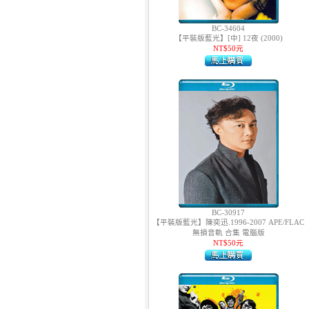
9.
【平裝版藍光】[英] 絕地營救 /
盟約 (2023)[正式版](Atmos 版)
BC-34604
【平裝版藍光】[中] 12夜 (2000)
NT$50元
10.
【平裝版藍光】[英] 坎達哈行動
/ 坎大哈陷落 (2023) [正式版]
BC-30917
【平裝版藍光】陳奕迅.1996-2007 APE/FLAC
無損音軌 合集 電腦版
NT$50元
1.
【平裝版藍光】[英] 阿凡達：水
之道 (2022)〈台版〉