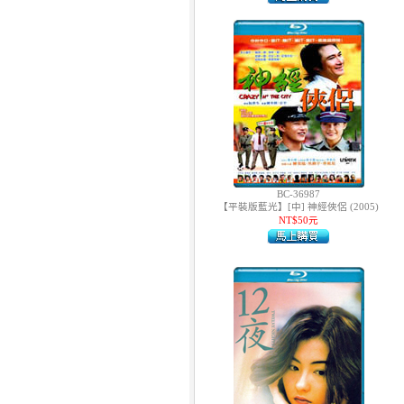
7.
【平裝版藍光】[英] 印第安納瓊
斯：命運輪盤 (2023)[正式版]
BC-36987
【平裝版藍光】[中] 神經俠侶 (2005)
NT$50元
8.
【平裝版藍光】[英] 玩命關頭 X /
玩命關頭 10 (2023)[台版字幕]