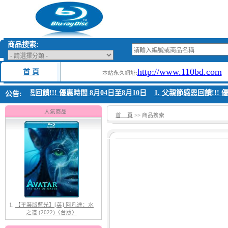
商品搜索:
http://www.110bd.com
首 頁
本站永久網址:
 父親節感恩回饋!!! 優惠時間 8月04日至8月10日
1. 父親節感恩回饋!!! 
公告:
人氣商品
首 頁
>> 商品搜索
1.
【平裝版藍光】[英] 阿凡達：水
之道 (2022)〈台版〉