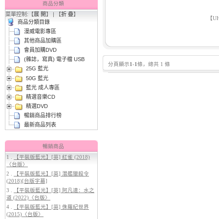
商品分類
菜單控制:【
展 開
】 | 【
折 疊
】
【UH
商品分類目錄
2.
【平裝版藍光】[英] 阿凡達3：火
漫威電影專區
與燼 (2025)(Atmos 版)〈台版〉
其他商品加購區
會員加購DVD
(雜誌，寫真) 電子檔 USB
分頁顯示
1
-
1
條，總共 1 條
25G 藍光
50G 藍光
藍光 成人專區
精選音樂CD
精選DVD
暢銷商品排行榜
3.
【平裝版藍光】[英] 穿著PRADA
最新商品列表
的惡魔 2 (2026)[台版字幕]
暢銷商品
1 .
【平裝版藍光】[英] 紅雀 (2018)
〈台版〉
2 .
【平裝版藍光】[英] 潛艦獵殺令
(2018)[台版字幕]
3 .
【平裝版藍光】[英] 阿凡達：水之
道 (2022)〈台版〉
4 .
【平裝版藍光】[英] 侏羅紀世界
(2015)〈台版〉