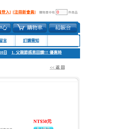
員登入]
[注冊新會員]
購物車中有
件商品
留言
訂購需知
1. 父親節感恩回饋!!! 優惠時間 8月04日至8月10日
1. 父親節感恩回饋!
<< 返 回
NT$50元