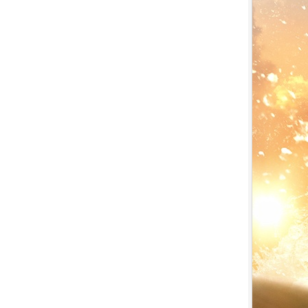
7.
【平裝版藍光】[英] 印第安納瓊
斯：命運輪盤 (2023)[正式版]
8.
【平裝版藍光】[英] 玩命關頭 X /
玩命關頭 10 (2023)[台版字幕]