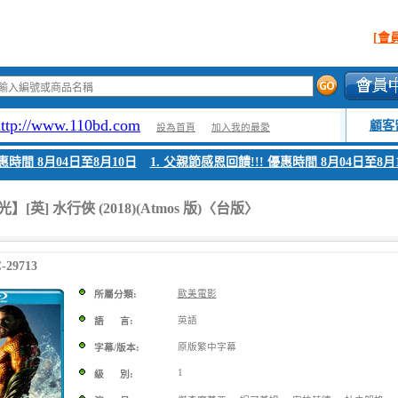
[會
http://www.110bd.com
顧客
設為首頁
加入我的最愛
間 8月04日至8月10日
1. 父親節感恩回饋!!! 優惠時間 8月04日至8月10日
[英] 水行俠 (2018)(Atmos 版)〈台版〉
29713
歐美電影
所屬分類:
英語
語 言:
原版繁中字幕
字幕/版本:
1
級 別: