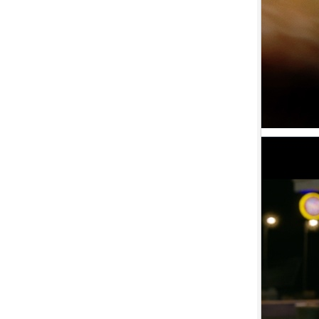
9.
【平裝版藍光】[英] 絕地營救 /
盟約 (2023)[正式版](Atmos 版)
10.
【平裝版藍光】[英] 坎達哈行動
/ 坎大哈陷落 (2023) [正式版]
1.
【平裝版藍光】[英] 阿凡達：水
之道 (2022)〈台版〉