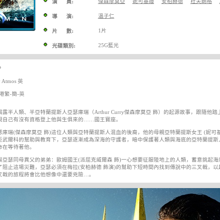
傑森摩莫亞
妮可基嫚
安柏赫德
杜夫朗格
演 員:
溫子仁
導 演:
1片
片 數:
25G藍光
光碟類別:
P
Atmos 英
港繁-簡-英
露半人類、半亞特蘭提斯人亞瑟庫瑞（Arthur Curry傑森摩莫亞 飾）的起源故事，跟隨
現自己有沒有資格登上他與生俱來的……國王寶座。
瑟庫瑞(傑森摩莫亞 飾)這位人類與亞特蘭提斯人混血的後裔，他的母親亞特蘭提斯女王 (妮可
臣武爾科的幫助與教育下，亞瑟逐漸成為深海的守護者，暗中保護著人類與海底的亞特蘭提斯
命在等待著他。
與亞瑟同母異父的弟弟：歐姆國王(派屈克威爾森 飾)一心想要征服陸地上的人類，蓄意挑起
了阻止這場災難，亞瑟必須在梅拉(安柏赫德 飾演)的幫助下短時間內找到傳說中的三叉戟，
叉戟的旅程將會比他想像中還要兇險…。