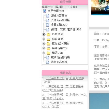
商品分類
菜單控制:【
展 開
】 | 【
折 疊
】
商品分類目錄
漫威電影專區
其他商品加購區
會員加購DVD
(雜誌，寫真) 電子檔 USB
影像：1080
25G 藍光
3.
【平裝版藍光】[英] 太空超人
50G 藍光
(2026)[台版字幕]
音軌：Dolby 
藍光 成人專區
字幕：台繁-
精選音樂CD
精選DVD
這部電影將揭
暢銷商品排行榜
也會讓他發
最新商品列表
故事敘述亞
共榮。在大
暢銷商品
深一層的使
1 .
【平裝版藍光】[英] 紅雀 (2018)
另一方面，
〈台版〉
向人類。為
4.
【平裝版藍光】[英] 穿著PRADA
2 .
【平裝版藍光】[英] 潛艦獵殺令
這趟尋找三
的惡魔 2 (2026)[台版字幕]
(2018)[台版字幕]
3 .
【平裝版藍光】[英] 阿凡達：水之
道 (2022)〈台版〉
4 .
【平裝版藍光】[英] 侏羅紀世界
(2015)〈台版〉