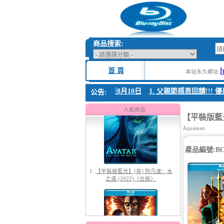
商品搜索:
首 頁
本站永久網址:
親節感恩回饋!!! 優惠時間 8月04日至8月10日
1. 父親節感恩回饋!!! 優惠時
公告:
1.
【平裝版藍光】[英] 阿凡達：水
之道 (2022)〈台版〉
人氣商品
【平裝版藍光】
Aquaman
產品編號:BC-
2.
【平裝版藍光】[英] 阿凡達3：火
與燼 (2025)(Atmos 版)〈台版〉