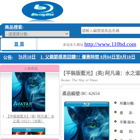
商品搜索:
http://www.110bd.com
首 頁
本站永久網址:
8月04日至8月10日
1. 父親節感恩回饋!!! 優惠時間 8月04日至8月10日
1
公告:
1.
【平裝版藍光】[英] 阿凡達：水
之道 (2022)〈台版〉
人氣商品
【平裝版藍光】[英] 阿凡達：水之道 (
Avatar: The Way of Water
產品編號:BC-62654
所屬分類:
語 言:
字幕/版本:
2.
【平裝版藍光】[英] 阿凡達3：火
與燼 (2025)(Atmos 版)〈台版〉
級 別: